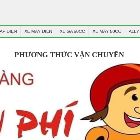
ẠP ĐIỆN
XE MÁY ĐIỆN
XE GA 50CC
XE MÁY 50CC
ALLY
PHƯƠNG THỨC VẬN CHUYỂN