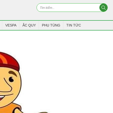
VESPA
ẮC QUY
PHỤ TÙNG
TIN TỨC