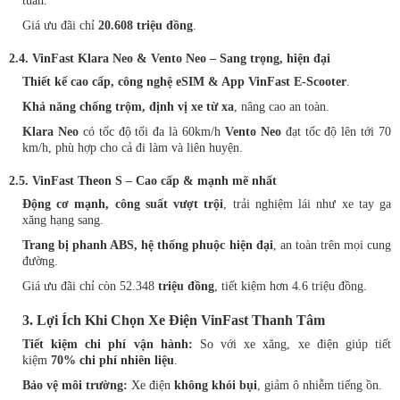
tuần.
Giá ưu đãi chỉ
20.608 triệu đồng
.
2.4. VinFast Klara Neo & Vento Neo – Sang trọng, hiện đại
Thiết kế cao cấp, công nghệ eSIM & App VinFast E-Scooter
.
Khả năng chống trộm, định vị xe từ xa
, nâng cao an toàn.
Klara Neo
có tốc độ tối đa là 60km/h
Vento Neo
đạt tốc độ lên tới 70
km/h, phù hợp cho cả đi làm và liên huyện.
2.5. VinFast Theon S – Cao cấp & mạnh mẽ nhất
Động cơ mạnh, công suất vượt trội
, trải nghiệm lái như xe tay ga
xăng hạng sang.
Trang bị phanh ABS, hệ thống phuộc hiện đại
, an toàn trên mọi cung
đường.
Giá ưu đãi chỉ còn 52.348
triệu đồng
, tiết kiệm hơn 4.6 triệu đồng.
3. Lợi Ích Khi Chọn Xe Điện VinFast Thanh Tâm
Tiết kiệm chi phí vận hành:
So với xe xăng, xe điện giúp tiết
kiệm
70% chi phí nhiên liệu
.
Bảo vệ môi trường:
Xe điện
không khói bụi
, giảm ô nhiễm tiếng ồn.