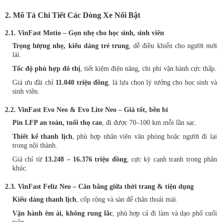
2. Mô Tả Chi Tiết Các Dòng Xe Nổi Bật
2.1. VinFast Motio – Gọn nhẹ cho học sinh, sinh viên
Trọng lượng nhẹ, kiểu dáng trẻ trung
, dễ điều khiển cho người mới
lái.
Tốc độ phù hợp đô thị
, tiết kiệm điện năng, chi phí vận hành cực thấp.
Giá ưu đãi chỉ
11.040 triệu đồng
, là lựa chọn lý tưởng cho học sinh và
sinh viên.
2.2. VinFast Evo Neo & Evo Lite Neo – Giá tốt, bền bỉ
Pin LFP an toàn, tuổi thọ cao
, đi được 70–100 km mỗi lần sạc.
Thiết kế thanh lịch
, phù hợp nhân viên văn phòng hoặc người đi lại
trong nội thành.
Giá chỉ từ
13.248 – 16.376 triệu đồng
, cực kỳ cạnh tranh trong phân
khúc.
2.3. VinFast Feliz Neo – Cân bằng giữa thời trang & tiện dụng
Kiểu dáng thanh lịch
, cốp rộng và sàn để chân thoải mái.
Vận hành êm ái, không rung lắc
, phù hợp cả đi làm và dạo phố cuối