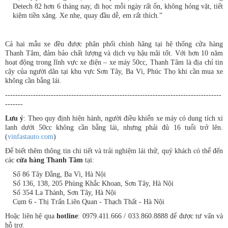
Detech 82 hơn 6 tháng nay, đi học mỗi ngày rất ổn, không hỏng vặt, tiết
kiệm tiền xăng. Xe nhẹ, quay đầu dễ, em rất thích.”
Cả hai mẫu xe đều được phân phối chính hãng tại hệ thống cửa hàng
Thanh Tâm, đảm bảo chất lượng và dịch vụ hậu mãi tốt. Với hơn 10 năm
hoạt động trong lĩnh vực xe điện – xe máy 50cc, Thanh Tâm là địa chỉ tin
cậy của người dân tại khu vực Sơn Tây, Ba Vì, Phúc Thọ khi cần mua xe
không cần bằng lái.
-------------------------------------------------------------------------------------
-------
Lưu ý
: Theo quy định hiện hành, người điều khiển xe máy có dung tích xi
lanh dưới 50cc không cần bằng lái, nhưng phải đủ 16 tuổi trở lên.
(
vinfastauto.com
)
Để biết thêm thông tin chi tiết và trải nghiệm lái thử, quý khách có thể đến
các
cửa hàng Thanh Tâm
tại:
Số 86 Tây Đằng, Ba Vì, Hà Nội
Số 136, 138, 205 Phùng Khắc Khoan, Sơn Tây, Hà Nội
Số 354 La Thành, Sơn Tây, Hà Nội
Cụm 6 - Thị Trấn Liên Quan - Thạch Thất - Hà Nội
Hoặc liên hệ qua
hotline
: 0979.411.666 / 033.860.8888 để được tư vấn và
hỗ trợ.