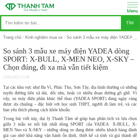
TÌM
Trang chủ
Kinh nghiệm mua xe
So sánh 3 mẫu xe máy điện YADEA dòn
So sánh 3 mẫu xe máy điện YADEA dòng
SPORT: X-BULL, X-MEN NEO, X-SKY –
Chọn đúng, đi xa mà vẫn tiết kiệm
23/05/2025 15:38
Tại các khu vực như Ba Vì, Phúc Thọ, Sơn Tây, địa hình thường có những
tuyến đường liên xã dài, dốc nhẹ, hoặc có nhiều đoạn đường gồ ghề. Vì
vậy, xe máy điện phân khúc thể thao (YADEA SPORT) đang ngày càng
được ưa chuộng – đặc biệt với học sinh THPT, người đi làm trẻ, và các
bạn yêu thích phong cách khỏe khoắn.
Trong bài viết này, đại lý Thanh Tâm sẽ giúp bạn phân tích và lựa chọn
giữa 3 mẫu xe nổi bật nhất dòng SPORT của YADEA: X-BULL, X-
MEN Neo và X-SKY – những dòng xe đang được nhiều khách hàng đánh
giá cao nhờ khả năng vận hành ổn định, thiết kế cá tính và giá thành dễ