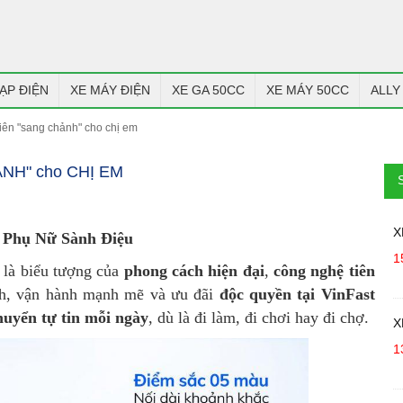
ẠP ĐIỆN
XE MÁY ĐIỆN
XE GA 50CC
XE MÁY 50CC
ALLY
 điên "sang chảnh" cho chị em
HẢNH" cho CHỊ EM
X
o Phụ Nữ Sành Điệu
1
là biểu tượng của
phong cách hiện đại
,
công nghệ tiên
ịch, vận hành mạnh mẽ và ưu đãi
độc quyền tại VinFast
huyển tự tin mỗi ngày
, dù là đi làm, đi chơi hay đi chợ.
X
1