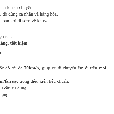
 mái khi di chuyển.
h, đồ dùng cá nhân và hàng hóa.
n toàn khi đi sớm về khuya.
ện ích.
àng, tiết kiệm
.
ẽ
tốc độ tối đa
70km/h
, giúp xe di chuyển êm ái trên mọi
m/lần sạc
trong điều kiện tiêu chuẩn.
hu cầu sử dụng.
 dụng.