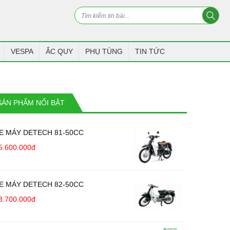
VESPA
ẮC QUY
PHỤ TÙNG
TIN TỨC
SẢN PHẨM NỔI BẬT
E MÁY DETECH 81-50CC
5.600.000đ
E MÁY DETECH 82-50CC
3.700.000đ