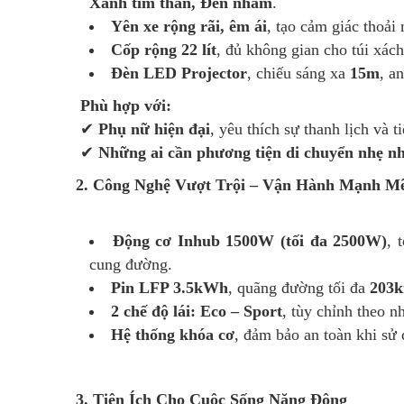
Xanh tím than, Đen nhám
.
Yên xe rộng rãi, êm ái
, tạo cảm giác thoải
Cốp rộng 22 lít
, đủ không gian cho túi xác
Đèn LED Projector
, chiếu sáng xa
15m
, a
Phù hợp với:
✔
Phụ nữ hiện đại
, yêu thích sự thanh lịch và ti
✔
Những ai cần phương tiện di chuyển nhẹ nh
2. Công Nghệ Vượt Trội – Vận Hành Mạnh M
Động cơ Inhub 1500W (tối đa 2500W)
, 
cung đường.
Pin LFP 3.5kWh
, quãng đường tối đa
203k
2 chế độ lái: Eco – Sport
, tùy chỉnh theo n
Hệ thống khóa cơ
, đảm bảo an toàn khi sử
3. Tiện Ích Cho Cuộc Sống Năng Động