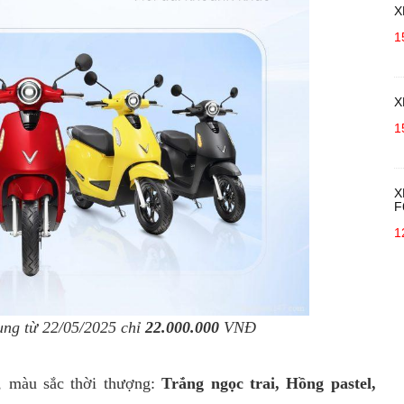
X
1
X
1
X
F
1
ụng từ 22/05/2025 chỉ
22.000.000
VNĐ
, màu sắc thời thượng:
Trắng ngọc trai, Hồng pastel,