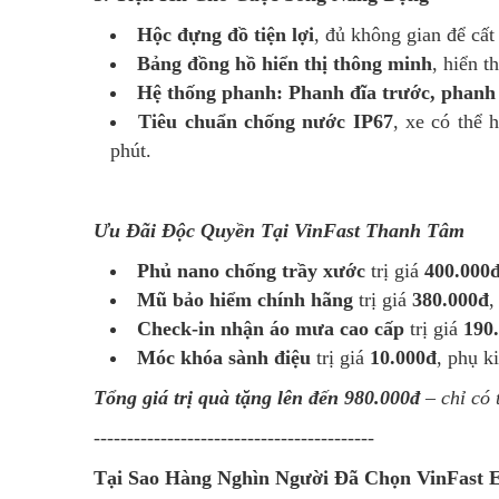
Hộc đựng đồ tiện lợi
, đủ không gian để cất
Bảng đồng hồ hiển thị thông minh
, hiển t
Hệ thống phanh: Phanh đĩa trước, phanh 
Tiêu chuẩn chống nước IP67
, xe có thể 
phút.
Ưu Đãi Độc Quyền Tại VinFast Thanh Tâm
Phủ nano chống trầy xước
trị giá
400.000
Mũ bảo hiểm chính hãng
trị giá
380.000đ
,
Check-in nhận áo mưa cao cấp
trị giá
190
Móc khóa sành điệu
trị giá
10.000đ
, phụ k
Tổng giá trị quà tặng lên đến 980.000đ
–
chỉ có
------------------------------------------
Tại Sao Hàng Nghìn Người Đã Chọn VinFast 