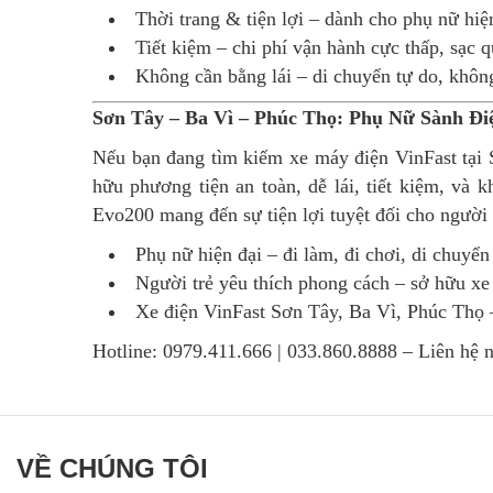
Thời trang & tiện lợi – dành cho phụ nữ hiệ
Tiết kiệm – chi phí vận hành cực thấp, sạc 
Không cần bằng lái – di chuyển tự do, không
Sơn Tây – Ba Vì – Phúc Thọ: Phụ Nữ Sành Đ
Nếu bạn đang tìm kiếm xe máy điện VinFast tại S
hữu phương tiện an toàn, dễ lái, tiết kiệm, và 
Evo200 mang đến sự tiện lợi tuyệt đối cho người
Phụ nữ hiện đại – đi làm, đi chơi, di chuyển 
Người trẻ yêu thích phong cách – sở hữu xe
Xe điện VinFast Sơn Tây, Ba Vì, Phúc Thọ –
Hotline: 0979.411.666 | 033.860.8888 – Liên hệ 
VỀ CHÚNG TÔI