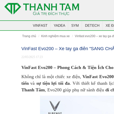
VINFAST
YADEA
SYM
DETECH
XE Đ
trang chủ
kinh nghiệm mua xe
vinfast evo200 – xe tay ga
VinFast Evo200 – Xe tay ga điên "SANG C
22/05/2025 17:23
VinFast Evo200 – Phong Cách & Tiện Ích Ch
Không chỉ là một chiếc xe điện,
VinFast Evo200
tiến
và
sự tiện lợi tối đa
. Với thiết kế thanh l
Thanh Tâm
, Evo200 giúp phụ nữ sành điệu
di c