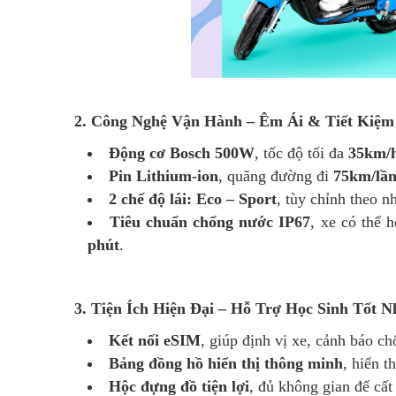
2. Công Nghệ Vận Hành – Êm Ái & Tiết Kiệm
Động cơ Bosch 500W
, tốc độ tối đa
35km/
Pin Lithium-ion
, quãng đường đi
75km/lần
2 chế độ lái: Eco – Sport
, tùy chỉnh theo n
Tiêu chuẩn chống nước IP67
, xe có thể 
phút
.
3. Tiện Ích Hiện Đại – Hỗ Trợ Học Sinh Tốt N
Kết nối eSIM
, giúp định vị xe, cảnh báo c
Bảng đồng hồ hiển thị thông minh
, hiển t
Hộc đựng đồ tiện lợi
, đủ không gian để cất