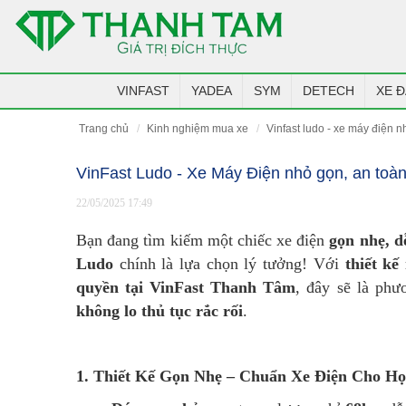
VINFAST
YADEA
SYM
DETECH
XE Đ
trang chủ
kinh nghiệm mua xe
vinfast ludo - xe máy điện 
VinFast Ludo - Xe Máy Điện nhỏ gọn, an toà
22/05/2025 17:49
Bạn đang tìm kiếm một chiếc xe điện
gọn nhẹ, dễ
Ludo
chính là lựa chọn lý tưởng! Với
thiết kế
quyền tại VinFast Thanh Tâm
, đây sẽ là phư
không lo thủ tục rắc rối
.
1. Thiết Kế Gọn Nhẹ – Chuẩn Xe Điện Cho Họ