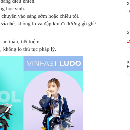
 dàng điều khiển.
X
ng học sinh.
1
i chuyển vào sáng sớm hoặc chiều tối.
 vỉa hè
, không lo va đập khi đi đường gồ ghề.
X
 an toàn, tiết kiệm.
1
, không lo thủ tục pháp lý.
X
F
1