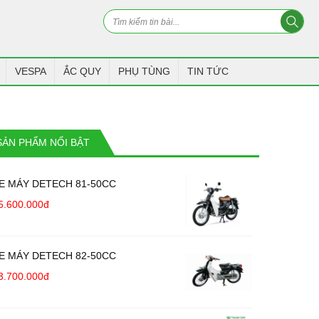
VESPA
ẮC QUY
PHỤ TÙNG
TIN TỨC
SẢN PHẨM NỔI BẬT
E MÁY DETECH 81-50CC
5.600.000đ
E MÁY DETECH 82-50CC
3.700.000đ