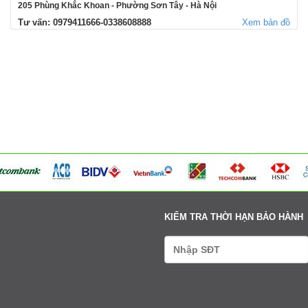
205 Phùng Khắc Khoan - Phường Sơn Tây - Hà Nội
Tư vấn: 0979411666-0338608888
Xem bản đồ
354 Đường La Thành - Phường Sơn Tây - Hà Nội
Tư vấn: 0979411666-0338608888
Xem bản đồ
Võng Xuyên – Xã Phúc Lộc - Hà Nội
Tư vấn: 0979411666-0338608888
Xem bản đồ
95 Ngã tư Ngọc Tảo – Xã Hát Môn - Hà Nội
Tư vấn: 0979411666-0338608888
Xem bản đồ
Cụm 6 - Thị Trấn Liên Quan - Thạch Thất - Hà Nội
Tư vấn: 0979411666-0338608888
Xem bản đồ
KIỂM TRA THỜI HẠN BẢO HÀNH