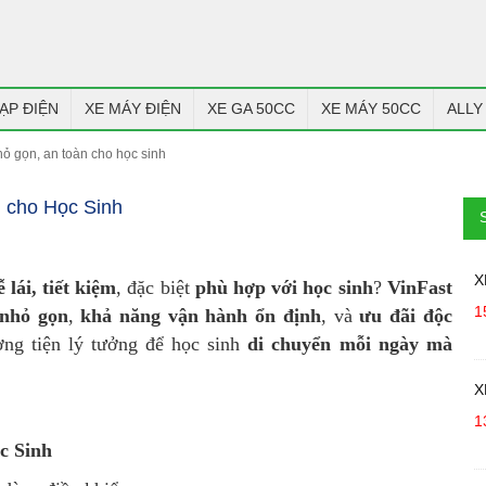
ẠP ĐIỆN
XE MÁY ĐIỆN
XE GA 50CC
XE MÁY 50CC
ALLY
nhỏ gọn, an toàn cho học sinh
n cho Học Sinh
X
 lái, tiết kiệm
, đặc biệt
phù hợp với học sinh
?
VinFast
1
 nhỏ gọn
,
khả năng vận hành ổn định
, và
ưu đãi độc
ơng tiện lý tưởng để học sinh
di chuyển mỗi ngày mà
X
1
c Sinh