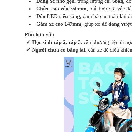
Dáng xe nhỏ gọn
, trọng lượng chỉ
68kg
, dễ
Chiều cao yên 750mm
, phù hợp với vóc dá
Đèn LED siêu sáng
, đảm bảo an toàn khi d
Gầm xe cao 147mm
, giúp xe
dễ dàng vượt
Phù hợp với:
✔
Học sinh cấp 2, cấp 3
, cần phương tiện đi học
✔
Người chưa có bằng lái
, cần xe dễ điều khiển