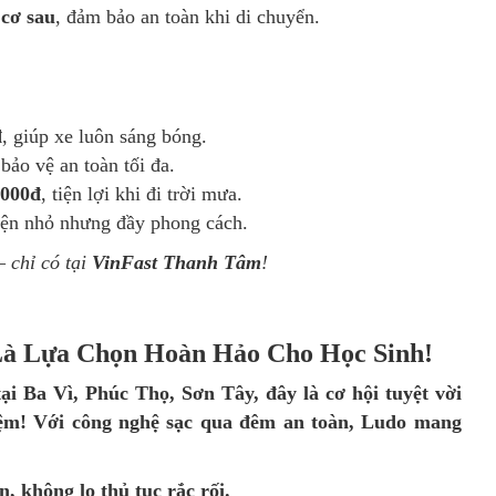
 cơ sau
, đảm bảo an toàn khi di chuyển.
đ
, giúp xe luôn sáng bóng.
 bảo vệ an toàn tối đa.
.000đ
, tiện lợi khi đi trời mưa.
iện nhỏ nhưng đầy phong cách.
 chỉ có tại
VinFast Thanh Tâm
!
 Là Lựa Chọn Hoàn Hảo Cho Học Sinh!
i Ba Vì, Phúc Thọ, Sơn Tây, đây là cơ hội tuyệt vời
 kiệm! Với công nghệ sạc qua đêm an toàn, Ludo mang
, không lo thủ tục rắc rối.