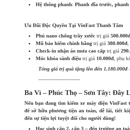
Hệ thống phanh
:
Phanh đĩa trước, phanh
Ưu Đãi Độc Quyền Tại VinFast Thanh Tâm
Phủ nano chống trầy xước
trị giá
500.000
Mũ bảo hiểm chính hãng
trị giá
380.000đ
,
Check-in nhận áo mưa cao cấp
trị giá
290
Móc khóa sành điệu
trị giá
10.000đ
, phụ k
Tổng giá trị quà tặng lên đến 1.180.000đ
–
------------------------
Ba Vì – Phúc Thọ – Sơn Tây: Đây
Nếu bạn đang tìm kiếm xe máy điện VinFast tạ
để sở hữu phương tiện an toàn, dễ lái, tiết
đến sự tiện lợi tuyệt đối cho người dùng!
Học sinh cấp 2, cấp 3 – đến trường an toàn