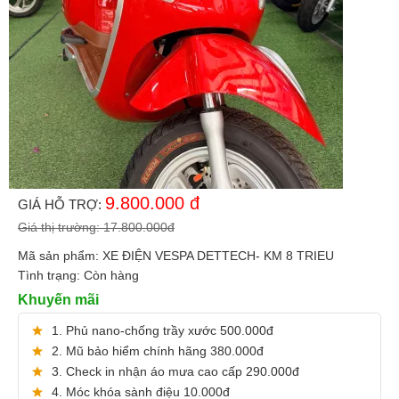
9.800.000
đ
GIÁ HỖ TRỢ:
Giá thị trường:
17.800.000
đ
Mã sản phẩm:
XE ĐIỆN VESPA DETTECH- KM 8 TRIEU
Tình trạng:
Còn hàng
Khuyến mãi
1. Phủ nano-chống trầy xước 500.000đ
2. Mũ bảo hiểm chính hãng 380.000đ
3. Check in nhận áo mưa cao cấp 290.000đ
4. Móc khóa sành điệu 10.000đ