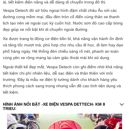
ái, tiết kiệm điện năng và dễ dàng di chuyển trong đô thị.
Vespa Detech đỏ sở hữu ngoại hình đậm chất châu Âu với các
đường cong mềm mại, đầu đèn tròn cổ điển cùng thân xe thanh
lịch tạo nên vẻ ngoài cực kỳ cuốn hút. Nước sơn đỏ cao cấp bóng
đẹp giúp xe nổi bật khi di chuyển ngoài đường.
Xe được trang bị động cơ điện bền bỉ, khả năng vận hành ổn định
và tăng tốc mượt mà, phù hợp cho nhu cầu đi học, đi làm hay dạo
phố hàng ngày. Hệ thống đèn chiếu sáng rõ nét, phanh an toàn
cùng yên xe rộng mang lại cảm giác thoải mái khi sử dụng.
Ngoài thiết kế đẹp mắt, Vespa Detech còn ghi điểm nhờ khả năng
tiết kiệm chi phí nhiên liệu, dễ sạc điện và thân thiện với môi
trường. Đây là mẫu xe điện lý tưởng dành cho khách hàng yêu
thích phong cách sang trọng nhưng vẫn đề cao tính tiện dụng và
tiết kiệm.
HÌNH ẢNH NỔI BẬT -XE ĐIỆN VESPA DETTECH- KM 8
TRIEU: