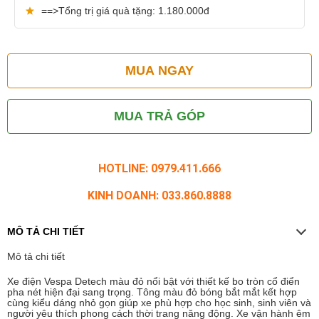
==>Tổng trị giá quà tặng: 1.180.000đ
MUA NGAY
MUA TRẢ GÓP
HOTLINE: 0979.411.666
KINH DOANH: 033.860.8888
MÔ TẢ CHI TIẾT
Mô tả chi tiết
Xe điện Vespa Detech màu đỏ nổi bật với thiết kế bo tròn cổ điển
pha nét hiện đại sang trọng. Tông màu đỏ bóng bắt mắt kết hợp
cùng kiểu dáng nhỏ gọn giúp xe phù hợp cho học sinh, sinh viên và
người yêu thích phong cách thời trang năng động. Xe vận hành êm