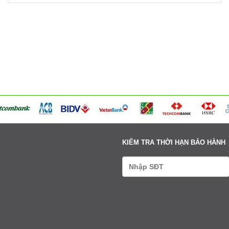
354 Đường La Thành - Phường Sơn Tây - Hà Nội
Tư vấn: 0979411666-0338608888
Xem bản đồ
Võng Xuyên – Xã Phúc Lộc - Hà Nội
Tư vấn: 0979411666-0338608888
Xem bản đồ
95 Ngã tư Ngọc Tảo – Xã Hát Môn - Hà Nội
Tư vấn: 0979411666-0338608888
Xem bản đồ
Cụm 6 - Thị Trấn Liên Quan - Thạch Thất - Hà Nội
Tư vấn: 0979411666-0338608888
Xem bản đồ
KIỂM TRA THỜI HẠN BẢO HÀNH