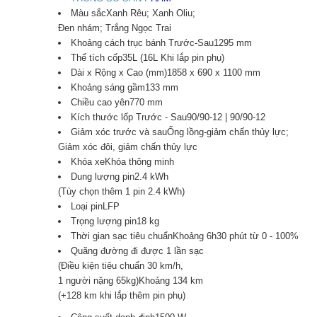
Màu sắcXanh Rêu; Xanh Oliu;
Đen nhám; Trắng Ngọc Trai
Khoảng cách trục bánh Trước-Sau1295 mm
Thể tích cốp35L (16L Khi lắp pin phụ)
Dài x Rộng x Cao (mm)1858 x 690 x 1100 mm
Khoảng sáng gầm133 mm
Chiều cao yên770 mm
Kích thước lốp Trước - Sau90/90-12 | 90/90-12
Giảm xóc trước và sauỐng lồng-giảm chấn thủy lực;
Giảm xóc đôi, giảm chấn thủy lực
Khóa xeKhóa thông minh
Dung lượng pin2.4 kWh
(Tùy chọn thêm 1 pin 2.4 kWh)
Loại pinLFP
Trọng lượng pin18 kg
Thời gian sạc tiêu chuẩnKhoảng 6h30 phút từ 0 - 100%
Quãng đường đi được 1 lần sạc
(Điều kiện tiêu chuẩn 30 km/h,
1 người nặng 65kg)Khoảng 134 km
(+128 km khi lắp thêm pin phụ)