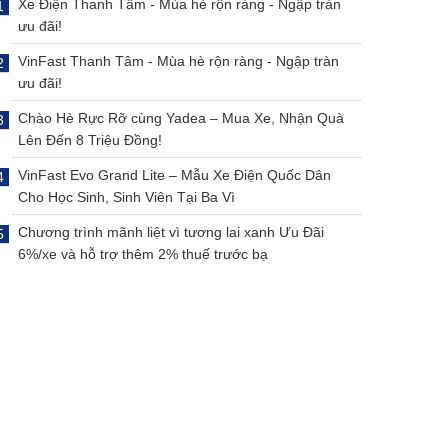
Xe Điện Thanh Tâm - Mùa hè rộn ràng - Ngập tràn
ưu đãi!
VinFast Thanh Tâm - Mùa hè rộn ràng - Ngập tràn
ưu đãi!
Chào Hè Rực Rỡ cùng Yadea – Mua Xe, Nhận Quà
Lên Đến 8 Triệu Đồng!
VinFast Evo Grand Lite – Mẫu Xe Điện Quốc Dân
Cho Học Sinh, Sinh Viên Tại Ba Vì
Chương trình mãnh liệt vì tương lai xanh Ưu Đãi
6%/xe và hỗ trợ thêm 2% thuế trước bạ