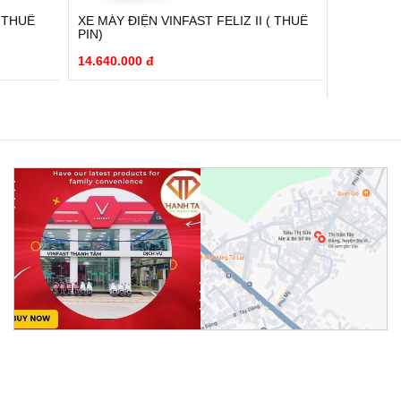
( THUÊ
XE MÁY ĐIỆN VINFAST FELIZ II ( THUÊ
XE MÁY Đ
PIN)
(THUÊ PI
14.640.000 đ
11.000.00