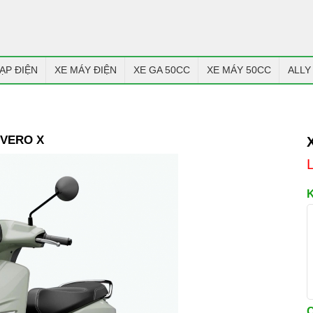
ẠP ĐIỆN
XE MÁY ĐIỆN
XE GA 50CC
XE MÁY 50CC
ALLY
 VERO X
C