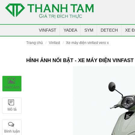
VINFAST
YADEA
SYM
DETECH
XE Đ
trang chủ
vinfast
xe máy điện vinfast vero x
HÌNH ẢNH NỔI BẬT - XE MÁY ĐIỆN VINFAST
Hình ảnh
Mô tả
Bình luận