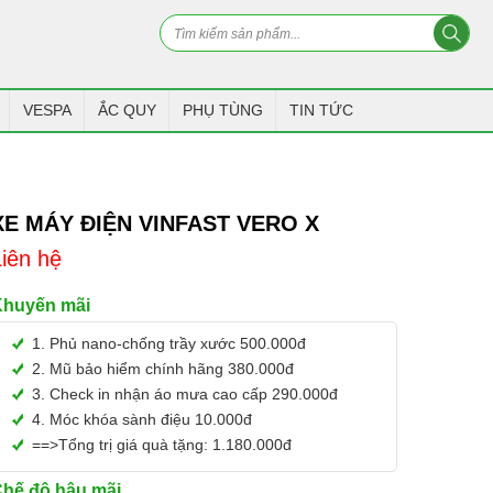
VESPA
ẮC QUY
PHỤ TÙNG
TIN TỨC
XE MÁY ĐIỆN VINFAST VERO X
Liên hệ
Khuyến mãi
1. Phủ nano-chống trầy xước 500.000đ
2. Mũ bảo hiểm chính hãng 380.000đ
3. Check in nhận áo mưa cao cấp 290.000đ
4. Móc khóa sành điệu 10.000đ
==>Tổng trị giá quà tặng: 1.180.000đ
hế độ hậu mãi