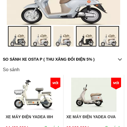
SO SÁNH XE OSTA P ( THU XĂNG ĐỔI ĐIỆN 5% )
So sánh
XE MÁY ĐIỆN YADEA I8H
XE MÁY ĐIỆN YADEA OVA