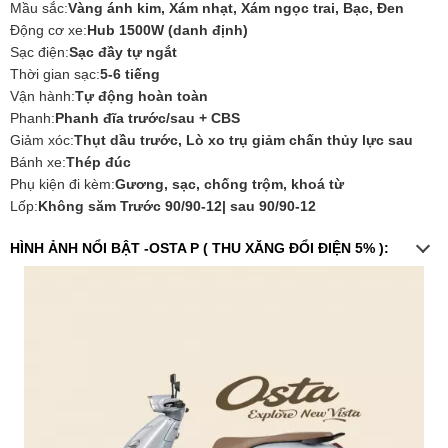
Mầu sắc:
Vàng ánh kim, Xám nhạt, Xám ngọc trai, Bạc, Đen
Động cơ xe:
Hub 1500W (danh định)
Sạc điện:
Sạc đầy tự ngắt
Thời gian sạc:
5-6 tiếng
Vận hành:
Tự động hoàn toàn
Phanh:
Phanh đĩa trước/sau + CBS
Giảm xóc:
Thụt dầu trước, Lò xo trụ giảm chấn thủy lực sau
Bánh xe:
Thép đúc
Phụ kiện đi kèm:
Gương, sạc, chống trộm, khoá từ
Lốp:
Không săm Trước 90/90-12| sau 90/90-12
HÌNH ẢNH NỔI BẬT -OSTA P ( THU XĂNG ĐỔI ĐIỆN 5% ):