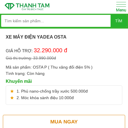
TÌM
XE MÁY ĐIỆN YADEA OSTA
32.290.000
đ
GIÁ HỖ TRỢ:
Giá thị trường:
33.990.000
đ
Mã sản phẩm:
OSTA P ( Thu xăng đổi điện 5% )
Tình trạng:
Còn hàng
Khuyến mãi
1. Phủ nano-chống trầy xước 500.000đ
2. Móc khóa sành điệu 10.000đ
MUA NGAY