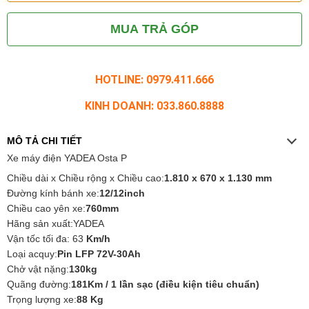
MUA TRẢ GÓP
HOTLINE: 0979.411.666
KINH DOANH: 033.860.8888
MÔ TẢ CHI TIẾT
Xe máy điện YADEA Osta P
Chiều dài x Chiều rộng x Chiều cao:
1.810 x 670 x 1.130 mm
Đường kính bánh xe:
12/12inch
Chiều cao yên xe:
760mm
Hãng sản xuất:YADEA
Vận tốc tối đa: 63
Km/h
Loại acquy:
Pin LFP 72V-30Ah
Chở vật nặng:
130kg
Quãng đường:
181Km / 1 lần sạc (điều kiện tiêu chuẩn)
Trọng lượng xe:
88 Kg