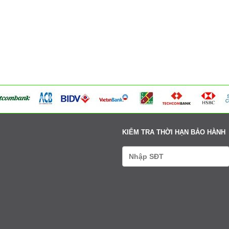
354 Đường La Thành - Phường Sơn Tây - Hà Nội
Tư vấn: 0979411666-0338608888
Xem bản đồ
Võng Xuyên – Xã Phúc Lộc - Hà Nội
Tư vấn: 0979411666-0338608888
Xem bản đồ
95 Ngã tư Ngọc Tảo – Xã Hát Môn - Hà Nội
Tư vấn: 0979411666-0338608888
Xem bản đồ
Cụm 6 - Thị Trấn Liên Quan - Thạch Thất - Hà Nội
Tư vấn: 0979411666-0338608888
Xem bản đồ
KIỂM TRA THỜI HẠN BẢO HÀNH