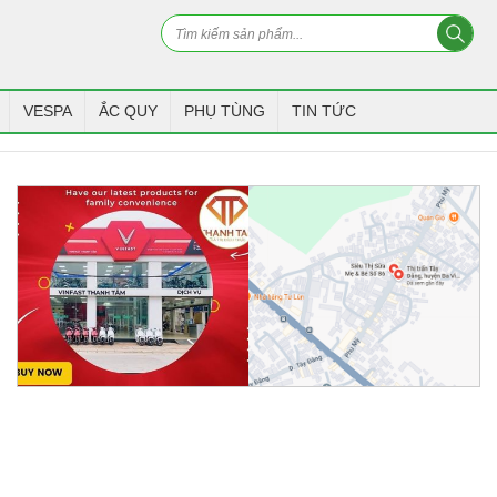
VESPA
ẮC QUY
PHỤ TÙNG
TIN TỨC