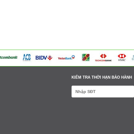
354 Đường La Thành - Phường Sơn Tây - Hà Nội
Tư vấn: 0979411666-0338608888
Xem bản đồ
Võng Xuyên – Xã Phúc Lộc - Hà Nội
Tư vấn: 0979411666-0338608888
Xem bản đồ
95 Ngã tư Ngọc Tảo – Xã Hát Môn - Hà Nội
Tư vấn: 0979411666-0338608888
Xem bản đồ
Cụm 6 - Thị Trấn Liên Quan - Thạch Thất - Hà Nội
Tư vấn: 0979411666-0338608888
Xem bản đồ
KIỂM TRA THỜI HẠN BẢO HÀNH