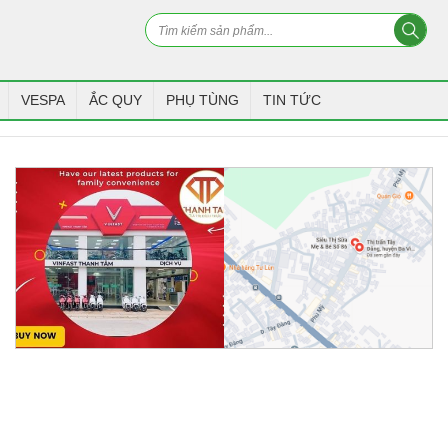
VESPA
ẮC QUY
PHỤ TÙNG
TIN TỨC