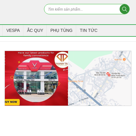
VESPA
ẮC QUY
PHỤ TÙNG
TIN TỨC