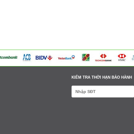
354 Đường La Thành - Phường Sơn Tây - Hà Nội
Tư vấn: 0979411666-0338608888
Xem bản đồ
Võng Xuyên – Xã Phúc Lộc - Hà Nội
Tư vấn: 0979411666-0338608888
Xem bản đồ
95 Ngã tư Ngọc Tảo – Xã Hát Môn - Hà Nội
Tư vấn: 0979411666-0338608888
Xem bản đồ
Cụm 6 - Thị Trấn Liên Quan - Thạch Thất - Hà Nội
Tư vấn: 0979411666-0338608888
Xem bản đồ
KIỂM TRA THỜI HẠN BẢO HÀNH