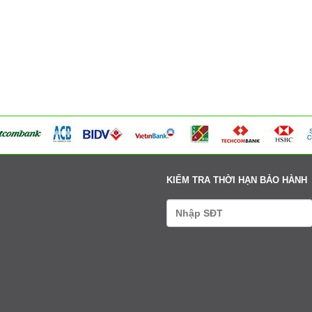
354 Đường La Thành - Phường Sơn Tây - Hà Nội
Tư vấn: 0979411666-0338608888
Xem bản đồ
Võng Xuyên – Xã Phúc Lộc - Hà Nội
Tư vấn: 0979411666-0338608888
Xem bản đồ
95 Ngã tư Ngọc Tảo – Xã Hát Môn - Hà Nội
Tư vấn: 0979411666-0338608888
Xem bản đồ
Cụm 6 - Thị Trấn Liên Quan - Thạch Thất - Hà Nội
Tư vấn: 0979411666-0338608888
Xem bản đồ
KIỂM TRA THỜI HẠN BẢO HÀNH