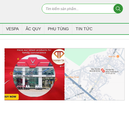
VESPA
ẮC QUY
PHỤ TÙNG
TIN TỨC