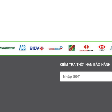
354 Đường La Thành - Phường Sơn Tây - Hà Nội
Tư vấn: 0979411666-0338608888
Xem bản đồ
Võng Xuyên – Xã Phúc Lộc - Hà Nội
Tư vấn: 0979411666-0338608888
Xem bản đồ
95 Ngã tư Ngọc Tảo – Xã Hát Môn - Hà Nội
Tư vấn: 0979411666-0338608888
Xem bản đồ
Cụm 6 - Thị Trấn Liên Quan - Thạch Thất - Hà Nội
Tư vấn: 0979411666-0338608888
Xem bản đồ
KIỂM TRA THỜI HẠN BẢO HÀNH