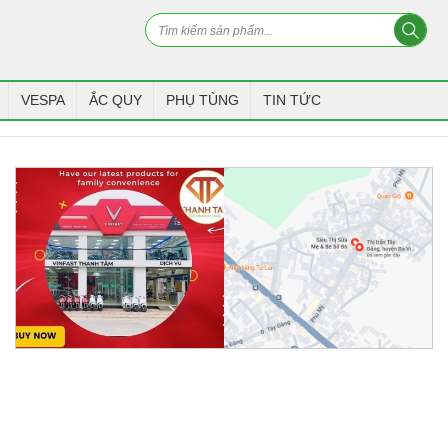
VESPA
ẮC QUY
PHỤ TÙNG
TIN TỨC