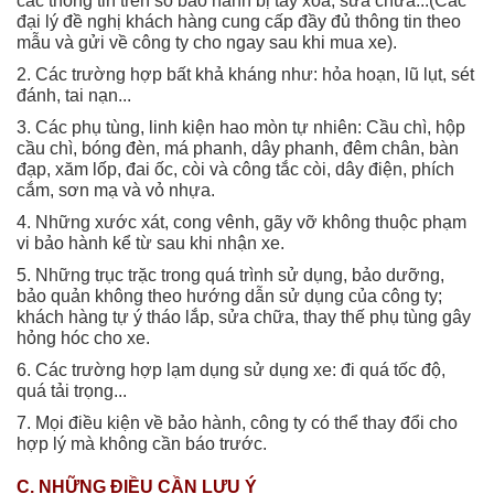
các thông tin trên sổ bảo hành bị tẩy xoá, sửa chữa...(Các
đại lý đề nghị khách hàng cung cấp đầy đủ thông tin theo
mẫu và gửi về công ty cho ngay sau khi mua xe).
2. Các trường hợp bất khả kháng như: hỏa hoạn, lũ lụt, sét
đánh, tai nạn...
3. Các phụ tùng, linh kiện hao mòn tự nhiên: Cầu chì, hộp
cầu chì, bóng đèn, má phanh, dây phanh, đêm chân, bàn
đạp, xăm lốp, đai ốc, còi và công tắc còi, dây điện, phích
cắm, sơn mạ và vỏ nhựa.
4. Những xước xát, cong vênh, gãy vỡ không thuộc phạm
vi bảo hành kể từ sau khi nhận xe.
5. Những trục trặc trong quá trình sử dụng, bảo dưỡng,
bảo quản không theo hướng dẫn sử dụng của công ty;
khách hàng tự ý tháo lắp, sửa chữa, thay thế phụ tùng gây
hỏng hóc cho xe.
6. Các trường hợp lạm dụng sử dụng xe: đi quá tốc độ,
quá tải trọng...
7. Mọi điều kiện về bảo hành, công ty có thể thay đổi cho
hợp lý mà không cần báo trước.
C. NHỮNG ĐIỀU CẦN LƯU Ý