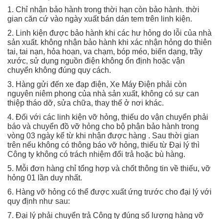
1. Chỉ nhận bảo hành trong thời hạn còn bảo hành. thời
gian căn cứ vào ngày xuất bán dán tem trên linh kiện.
2. Linh kiện được bảo hành khi các hư hỏng do lỗi của nhà
sản xuất. không nhận bảo hành khi xác nhận hỏng do thiên
tai, tai nạn, hỏa hoạn, va chạm, bóp méo, biến dạng, trầy
xước, sử dụng nguồn điện không ổn định hoặc vận
chuyển không đúng quy cách.
3. Hàng gửi đến xe đạp điện, Xe Máy Điện phải còn
nguyên niêm phong của nhà sản xuất, không có sự can
thiệp tháo dỡ, sửa chữa, thay thế ở nơi khác.
4. Đối với các linh kiện vỡ hỏng, thiếu do vận chuyển phải
báo và chuyển đồ vỡ hỏng cho bộ phận bảo hành trong
vòng 03 ngày kể từ khi nhận được hàng . Sau thời gian
trên nếu không có thông báo vỡ hỏng, thiếu từ Đại lý thì
Công ty không có trách nhiệm đổi trả hoặc bù hàng.
5. Mỗi đơn hàng chỉ tổng hợp và chốt thông tin về thiếu, vỡ
hỏng 01 lần duy nhất.
6. Hàng vỡ hỏng có thể được xuất ứng trước cho đại lý với
quy định như sau:
7. Đại lý phải chuyển trả Công ty đúng số lượng hàng vỡ