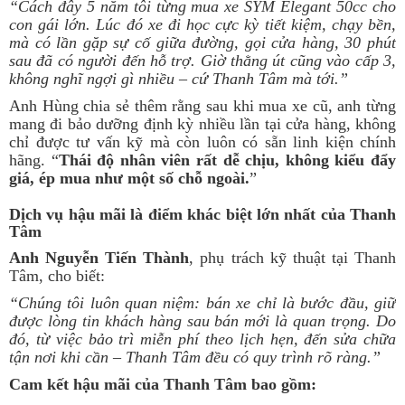
“Cách đây 5 năm tôi từng mua xe SYM Elegant 50cc cho
con gái lớn. Lúc đó xe đi học cực kỳ tiết kiệm, chạy bền,
mà có lần gặp sự cố giữa đường, gọi cửa hàng, 30 phút
sau đã có người đến hỗ trợ. Giờ thằng út cũng vào cấp 3,
không nghĩ ngợi gì nhiều – cứ Thanh Tâm mà tới.”
Anh Hùng chia sẻ thêm rằng sau khi mua xe cũ, anh từng
mang đi bảo dưỡng định kỳ nhiều lần tại cửa hàng, không
chỉ được tư vấn kỹ mà còn luôn có sẵn linh kiện chính
hãng. “
Thái độ nhân viên rất dễ chịu, không kiểu đẩy
giá, ép mua như một số chỗ ngoài.
”
Dịch vụ hậu mãi là điểm khác biệt lớn nhất của Thanh
Tâm
Anh Nguyễn Tiến Thành
, phụ trách kỹ thuật tại Thanh
Tâm, cho biết:
“Chúng tôi luôn quan niệm: bán xe chỉ là bước đầu, giữ
được lòng tin khách hàng sau bán mới là quan trọng. Do
đó, từ việc bảo trì miễn phí theo lịch hẹn, đến sửa chữa
tận nơi khi cần – Thanh Tâm đều có quy trình rõ ràng.”
Cam kết hậu mãi của Thanh Tâm bao gồm: