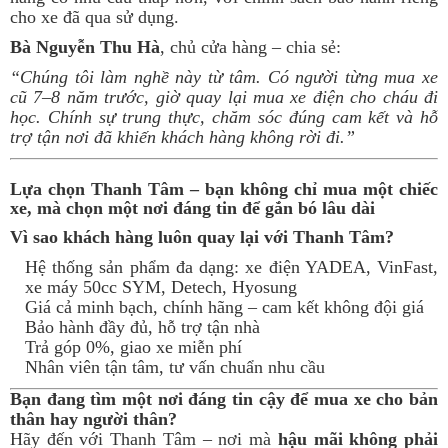
cho xe đã qua sử dụng.
Bà Nguyễn Thu Hà
, chủ cửa hàng – chia sẻ:
“Chúng tôi làm nghề này từ tâm. Có người từng mua xe
cũ 7–8 năm trước, giờ quay lại mua xe điện cho cháu đi
học. Chính sự trung thực, chăm sóc đúng cam kết và hỗ
trợ tận nơi đã khiến khách hàng không rời đi.”
Lựa chọn Thanh Tâm – bạn không chỉ mua một chiếc
xe, mà chọn một nơi đáng tin để gắn bó lâu dài
Vì sao khách hàng luôn quay lại với Thanh Tâm?
Hệ thống sản phẩm đa dạng: xe điện YADEA, VinFast,
xe máy 50cc SYM, Detech, Hyosung
Giá cả minh bạch, chính hãng – cam kết không đội giá
Bảo hành đầy đủ, hỗ trợ tận nhà
Trả góp 0%, giao xe miễn phí
Nhân viên tận tâm, tư vấn chuẩn nhu cầu
Bạn đang tìm một nơi đáng tin cậy để mua xe cho bản
thân hay người thân?
Hãy đến với Thanh Tâm – nơi mà
hậu mãi không phải