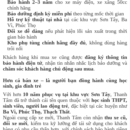
Bảo hành 2–3 năm
cho xe máy điện, xe xăng 50cc
chính hãng
Bảo dưỡng định kỳ miễn phí
theo từng mốc thời gian
Hỗ trợ kỹ thuật tại nhà
tại các khu vực Sơn Tây, Ba
Vì, Phúc Thọ
Đổi xe dễ dàng
nếu phát hiện lỗi sản xuất trong thời
gian bảo hành
Kho phụ tùng chính hãng đầy đủ
, không dùng hàng
trôi nổi
Khách hàng khi mua xe cũng được
đăng ký thông tin
bảo hành điện tử
, nhận tin nhắn nhắc lịch bảo dưỡng và
chăm sóc khách hàng chủ động sau mua
.
Hơn cả bán xe – là người bạn đồng hành cùng học
sinh, gia đình trẻ
Với hơn
10 năm phục vụ tại khu vực Sơn Tây
, Thanh
Tâm đã trở thành cái tên quen thuộc với
học sinh THPT,
sinh viên, người lao động trẻ
, đặc biệt tại các huyện như
Ba Vì, Phúc Thọ, Thạch Thất
.
Ngoài cung cấp xe mới, Thanh Tâm còn nhận
thu xe cũ,
đổi xe mới
, kiểm tra kỹ lưỡng để tái sử dụng cho khách
hàng có nhu cầu thấp hơn, với chính sách bảo hành riêng