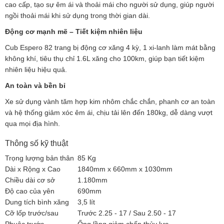
cao cấp, tạo sự êm ái và thoải mái cho người sử dụng, giúp người
ngồi thoải mái khi sử dụng trong thời gian dài.
Động cơ mạnh mẽ – Tiết kiệm nhiên liệu
Cub Espero 82 trang bị động cơ xăng 4 kỳ, 1 xi-lanh làm mát bằng
không khí, tiêu thụ chỉ 1.6L xăng cho 100km, giúp bạn tiết kiệm
nhiên liệu hiệu quả.
An toàn và bền bỉ
Xe sử dụng vành tăm hợp kim nhôm chắc chắn, phanh cơ an toàn
và hệ thống giảm xóc êm ái, chịu tải lên đến 180kg, dễ dàng vượt
qua mọi địa hình.
Thông số kỹ thuật
Trọng lượng bản thân
85 Kg
Dài x Rộng x Cao
1840mm x 660mm x 1030mm
Chiều dài cơ sở
1.180mm
Độ cao của yên
690mm
Dung tích bình xăng
3,5 lít
Cỡ lốp trước/sau
Trước 2.25 - 17 / Sau 2.50 - 17
Phuộc trước
Ống lồng giảm chấn thủy lực