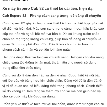
Xe máy Espero Cub 82 có thiết kế cải tiến, hiện đại
Cub Espero 82 – Phong cách sang trọng, dễ dàng di chuyển
Cub Espero 82 gây ấn tượng với thiết kế tròn trịa, kết hợp giữa nét
cổ điển và hiện đại. Màu sơn sang trọng cùng nhựa nhập khẩu cao
cấp tạo nên vẻ ngoài bắt mắt và bền bỉ. Xe có khung sườn chắc
chắn nhưng trọng lượng chỉ 85kg, giúp bạn dễ dàng di chuyển và
quay đầu trong phố đông đúc. Đây là lựa chọn hoàn hảo cho
phong cách cá nhân và sự tiện lợi hàng ngày
Đèn pha được thiết kế tối giản với ánh sáng Halogen cho khả năng
chiếu sáng tốt không bị tản mát, thuận tiện cho người sử dụng
trong điều kiện thiếu sáng.
Cùng với đó là dàn đèn hậu và đèn xi nhan được thiết kế nổi bật
với lớp bảo vệ bằng hợp kim chắc chắn. Cùng với đó là đèn đặt ở
vị trí dễ quan sát, có kiểu dáng thời trang, phong cách. Chính thiết
kế đó không chỉ làm tăng vẻ thẩm mỹ cho xe mà còn giúp bảo vệ
cho
xe cub
này khi được sử dụng.
Phần yên xe thiết kế tách rời với hai phần, được làm từ nệm cao su