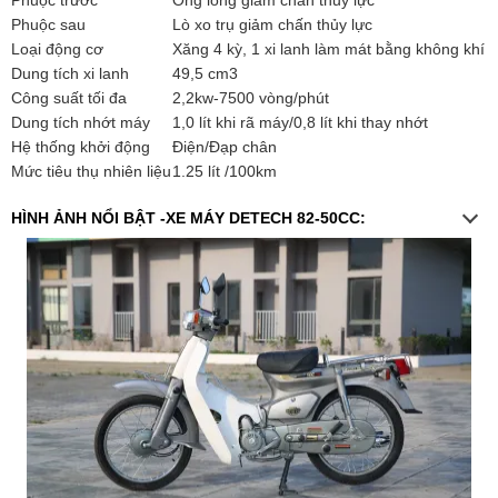
Phuộc sau
Lò xo trụ giảm chấn thủy lực
Loại động cơ
Xăng 4 kỳ, 1 xi lanh làm mát bằng không khí
Dung tích xi lanh
49,5 cm3
Công suất tối đa
2,2kw-7500 vòng/phút
Dung tích nhớt máy
1,0 lít khi rã máy/0,8 lít khi thay nhớt
Hệ thống khởi động
Điện/Đạp chân
Mức tiêu thụ nhiên liệu
1.25 lít /100km
HÌNH ẢNH NỔI BẬT -XE MÁY DETECH 82-50CC: