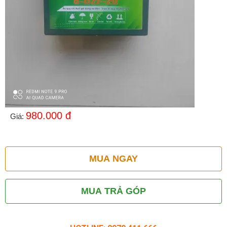
980.000
đ
Giá:
MUA NGAY
MUA TRẢ GÓP