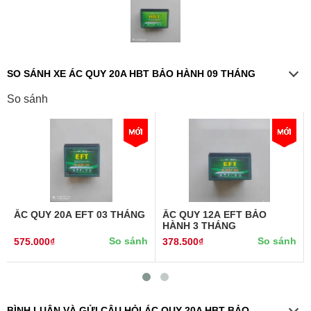
SO SÁNH XE ÁC QUY 20A HBT BẢO HÀNH 09 THÁNG
So sánh
ẮC QUY 20A EFT 03 THÁNG
ẮC QUY 12A EFT BẢO
HÀNH 3 THÁNG
So sánh
So sánh
575.000₫
378.500₫
BÌNH LUẬN VÀ GỬI CÂU HỎI ÁC QUY 20A HBT BẢO