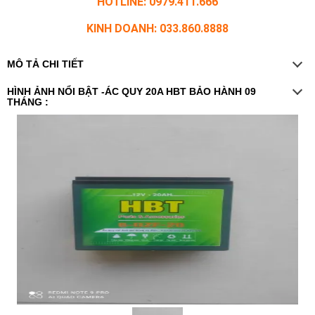
HOTLINE: 0979.411.666
KINH DOANH: 033.860.8888
MÔ TẢ CHI TIẾT
HÌNH ẢNH NỔI BẬT -ÁC QUY 20A HBT BẢO HÀNH 09
THÁNG :