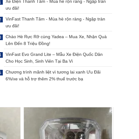
Xe Điện Thanh Tâm - Mùa hè rộn ràng - Ngập tràn
ưu đãi!
VinFast Thanh Tâm - Mùa hè rộn ràng - Ngập tràn
ưu đãi!
Chào Hè Rực Rỡ cùng Yadea – Mua Xe, Nhận Quà
Lên Đến 8 Triệu Đồng!
VinFast Evo Grand Lite – Mẫu Xe Điện Quốc Dân
Cho Học Sinh, Sinh Viên Tại Ba Vì
Chương trình mãnh liệt vì tương lai xanh Ưu Đãi
6%/xe và hỗ trợ thêm 2% thuế trước bạ