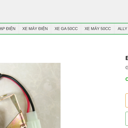
ẠP ĐIỆN
XE MÁY ĐIỆN
XE GA 50CC
XE MÁY 50CC
ALLY
G
C