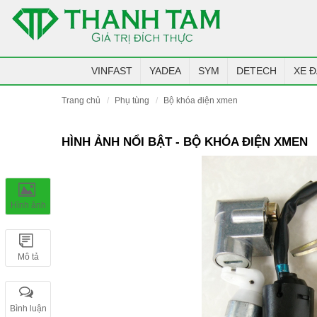
VINFAST
YADEA
SYM
DETECH
XE Đ
trang chủ
phụ tùng
bộ khóa điện xmen
HÌNH ẢNH NỔI BẬT - BỘ KHÓA ĐIỆN XMEN
Hình ảnh
Mô tả
Bình luận