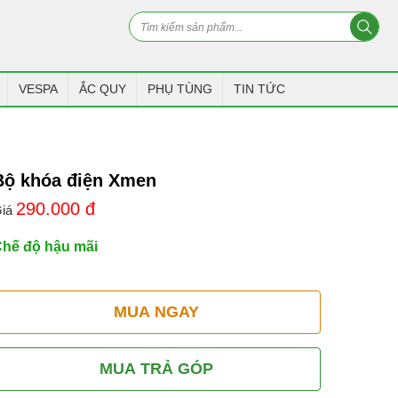
VESPA
ẮC QUY
PHỤ TÙNG
TIN TỨC
Bộ khóa điện Xmen
290.000
đ
iá
hế độ hậu mãi
MUA NGAY
MUA TRẢ GÓP