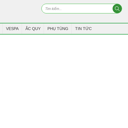
VESPA
ẮC QUY
PHỤ TÙNG
TIN TỨC