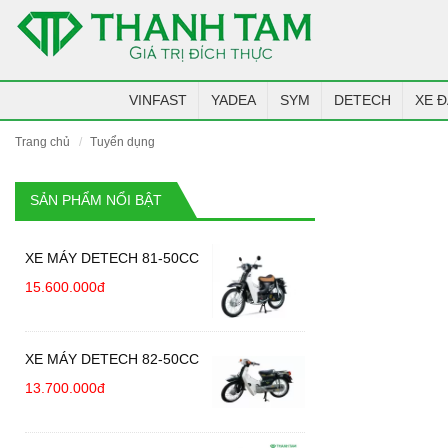
VINFAST
YADEA
SYM
DETECH
XE Đ
trang chủ
tuyển dụng
SẢN PHẨM NỔI BẬT
XE MÁY DETECH 81-50CC
15.600.000đ
XE MÁY DETECH 82-50CC
13.700.000đ