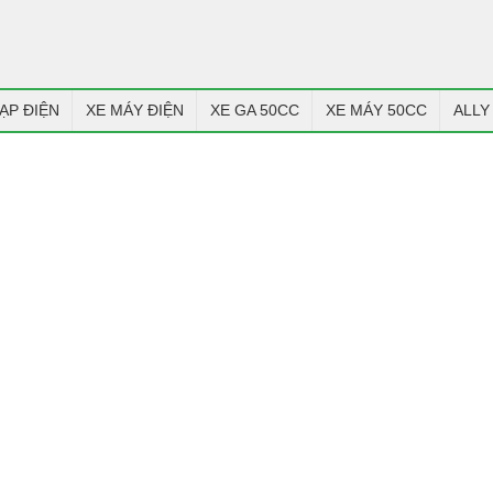
ẠP ĐIỆN
XE MÁY ĐIỆN
XE GA 50CC
XE MÁY 50CC
ALLY