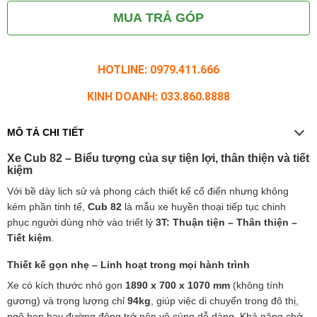
MUA TRẢ GÓP
HOTLINE: 0979.411.666
KINH DOANH: 033.860.8888
MÔ TẢ CHI TIẾT
Xe Cub 82 – Biểu tượng của sự tiện lợi, thân thiện và tiết
kiệm
Với bề dày lịch sử và phong cách thiết kế cổ điển nhưng không
kém phần tinh tế,
Cub 82
là mẫu xe huyền thoại tiếp tục chinh
phục người dùng nhờ vào triết lý
3T: Thuận tiện – Thân thiện –
Tiết kiệm
.
Thiết kế gọn nhẹ – Linh hoạt trong mọi hành trình
Xe có kích thước nhỏ gọn
1890 x 700 x 1070 mm
(không tính
gương) và trọng lượng chỉ
94kg
, giúp việc di chuyển trong đô thị,
ngõ hẹp hay đường đông trở nên vô cùng dễ dàng. Khả năng chở