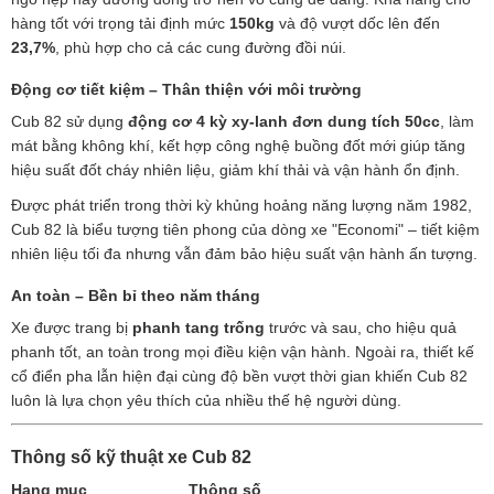
hàng tốt với trọng tải định mức
150kg
và độ vượt dốc lên đến
23,7%
, phù hợp cho cả các cung đường đồi núi.
Động cơ tiết kiệm – Thân thiện với môi trường
Cub 82 sử dụng
động cơ 4 kỳ xy-lanh đơn dung tích 50cc
, làm
mát bằng không khí, kết hợp công nghệ buồng đốt mới giúp tăng
hiệu suất đốt cháy nhiên liệu, giảm khí thải và vận hành ổn định.
Được phát triển trong thời kỳ khủng hoảng năng lượng năm 1982,
Cub 82 là biểu tượng tiên phong của dòng xe "Economi" – tiết kiệm
nhiên liệu tối đa nhưng vẫn đảm bảo hiệu suất vận hành ấn tượng.
An toàn – Bền bỉ theo năm tháng
Xe được trang bị
phanh tang trống
trước và sau, cho hiệu quả
phanh tốt, an toàn trong mọi điều kiện vận hành. Ngoài ra, thiết kế
cổ điển pha lẫn hiện đại cùng độ bền vượt thời gian khiến Cub 82
luôn là lựa chọn yêu thích của nhiều thế hệ người dùng.
Thông số kỹ thuật xe Cub 82
Hạng mục
Thông số