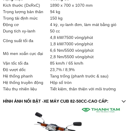
Kích thước (DxRxC)
1890 x 700 x 1070 mm
Trọng lượng bản thân
94 kg
Trọng tải định mức
150 kg
Động cơ
4 kỳ, xy-lanh đơn, làm mát bằng gió
Dung tích xy-lanh
50 cc
4,8 kW/7500 vòng/phút
Công suất tối đa
1,8 kW/7000 vòng/phút
6,6 Nm/5500 vòng/phút
Mô men xoắn cực đại
2,8 Nm/5500 vòng/phút
Vận tốc tối đa
85 km/h / 65 km/h
Độ vượt dốc
23,7% / 8,9%
Hệ thống phanh
Tang trống (phanh trước & sau)
Hệ thống truyền động
Hộp số tròn
Tiêu thụ nhiên liệu
Tiết kiệm, thân thiện với môi trường
HÌNH ẢNH NỔI BẬT -XE MÁY CUB 82-50CC-CAO CẤP: