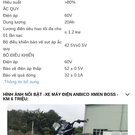
Hiệu suất
>80%
ẮC QUY
Điện áp
60V
Dung lượng
20Ah
Lượng điện tiêu hao tối đa cho
≤ 1.2 kw
01 lần sạc
Bộ điều khiển bảo vệ sụt áp ắc
42.5V±0.5V
quy
BỘ ĐIỀU KHIỂN
Điện áp
60V
Bảo vệ điện áp thấp
52 ± 0.5V
Bảo vệ quá dòng
32 ± 0.1A
Thông tin bổ sung
HÌNH ẢNH NỔI BẬT -XE MÁY ĐIỆN ANBICO XMEN BOSS -
KM 6 TRIỆU: