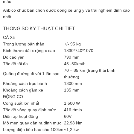
màu.
Anbico chúc bạn chọn được dòng xe ưng ý và trải nghiệm đỉnh cao
nhất!
THÔNG SỐ KỸ THUẬT CHI TIẾT
CẢ XE
Trọng lượng bản thân
+/- 95 kg
Kích thước dài x rộng x cao
1830*740*1070
Độ cao yên
790 mm
Tốc độ tối đa
45 -50km/h
70 – 85 km (trạng thái bình
Quãng đường đi với 1 lần sạc
thường)
Khoảng cách trục bánh
1300 mm
Khoảng cách gầm xe
135 mm
ĐỘNG CƠ
Công suất lớn nhất
1.600 W
Tốc độ vòng quay định mức
416 r/min
Điện áp hoạt động
60V
Mô men quay dẫn ra định mức
22.98 Nm
Lượng điện tiêu hao cho 100km
≤1,2 kw