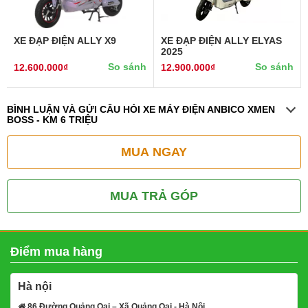
XE ĐẠP ĐIỆN ALLY X9
XE ĐẠP ĐIỆN ALLY ELYAS
2025
So sánh
So sánh
12.600.000₫
12.900.000₫
BÌNH LUẬN VÀ GỬI CÂU HỎI XE MÁY ĐIỆN ANBICO XMEN
BOSS - KM 6 TRIỆU
MUA NGAY
MUA TRẢ GÓP
Điểm mua hàng
Hà nội
86 Đường Quảng Oai – Xã Quảng Oai - Hà Nội