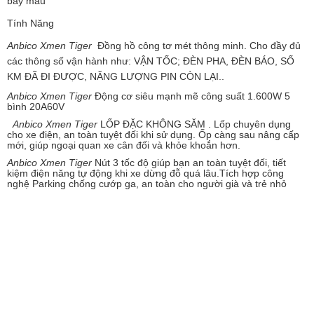
bay màu
Tính Năng
Anbico Xmen Tiger
Đồng hồ công tơ mét thông minh. Cho đầy đủ
các thông số vận hành như: VẬN TỐC; ĐÈN PHA, ĐÈN BÁO, SỐ
KM ĐÃ ĐI ĐƯỢC, NĂNG LƯỢNG PIN CÒN LẠI..
Anbico Xmen Tiger
Động cơ siêu mạnh mẽ công suất 1.600W 5
bình 20A60V
Anbico Xmen Tiger
LỐP ĐẶC KHÔNG SĂM . Lốp chuyên dụng
cho xe điện, an toàn tuyệt đối khi sử dụng. Ốp càng sau nâng cấp
mới, giúp ngoại quan xe cân đối và khỏe khoắn hơn.
Anbico Xmen Tiger
Nút 3 tốc độ giúp bạn an toàn tuyệt đối, tiết
kiệm điện năng tự động khi xe dừng đỗ quá lâu.Tích hợp công
nghệ Parking chống cướp ga, an toàn cho người già và trẻ nhỏ