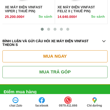
XE MÁY ĐIỆN VINFAST
XE MÁY ĐIỆN VINFAST
VIPER ( THUÊ PIN)
FELIZ II ( THUÊ PIN)
So sánh
So sánh
25.200.000₫
14.640.000₫
BÌNH LUẬN VÀ GỬI CÂU HỎI XE MÁY ĐIỆN VINFAST
THEON S
MUA NGAY
MUA TRẢ GÓP
Điểm mua hàng
Hà nội
chat Zalo
facebook
0979.411.666
Chỉ đường