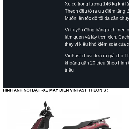
Xe có trọng lượng 146 kg khi lắ
Theon đều tỏ ra ưu điểm tăng t
Muốn lên tốc độ tối đa cần chu
Vì truyền động bằng xích, nên 
làm quen và lấy trớn xích. Các
thay vì kiểu khó kiểm soát của 
VinFast chưa đưa ra giá cho Th
khoảng gần 20 triệu (theo hình 
triệu
HÌNH ẢNH NỔI BẬT -XE MÁY ĐIỆN VINFAST THEON S :