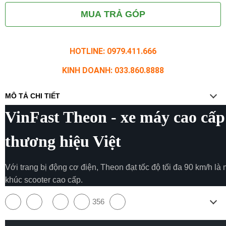
MUA TRẢ GÓP
HOTLINE: 0979.411.666
KINH DOANH: 033.860.8888
MÔ TẢ CHI TIẾT
VinFast Theon - xe máy cao cấp
thương hiệu Việt
Với trang bị động cơ điện, Theon đạt tốc độ tối đa 90 km/h là
khúc scooter cao cấp.
356