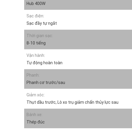
Hub 400W
Sạc điện:
Sạc đầy tự ngắt
Thời gian sạc:
8-10 tiếng
Vận hành:
Tự động hoàn toàn
Phanh:
Phanh cơ trước/sau
Giảm xóc:
Thụt dầu trước, Lò xo trụ giảm chấn thủy lực sau
Bánh xe:
Thép đúc