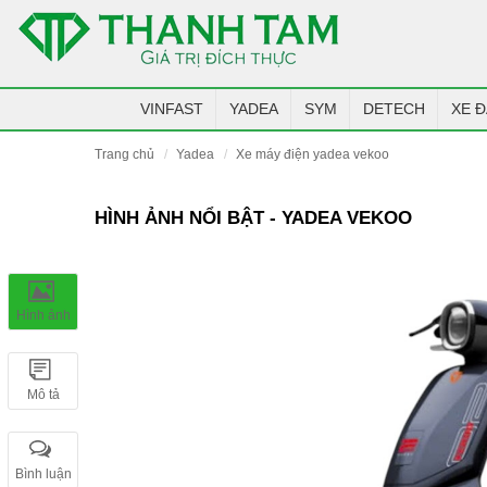
VINFAST
YADEA
SYM
DETECH
XE Đ
trang chủ
yadea
xe máy điện yadea vekoo
HÌNH ẢNH NỔI BẬT - YADEA VEKOO
Hình ảnh
Mô tả
Bình luận