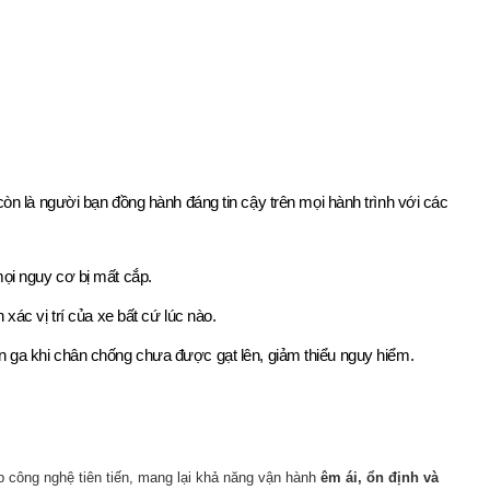
 là người bạn đồng hành đáng tin cậy trên mọi hành trình với các
mọi nguy cơ bị mất cắp.
 xác vị trí của xe bất cứ lúc nào.
ặn ga khi chân chống chưa được gạt lên, giảm thiểu nguy hiểm.
 công nghệ tiên tiến, mang lại khả năng vận hành
êm ái, ổn định và