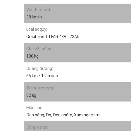
Vận tốc tối đa:
38 km/h
Loại acquy:
Graphene TTFAR 48V - 22Ah
Chở vật nặng:
130 kg
Quãng đường:
65 km / 1 lần sạc
Trọng lượng xe:
82 kg
Mầu sắc:
Đen bóng, Đỏ, Đen nhám, Xám ngọc trai
Động cơ xe: