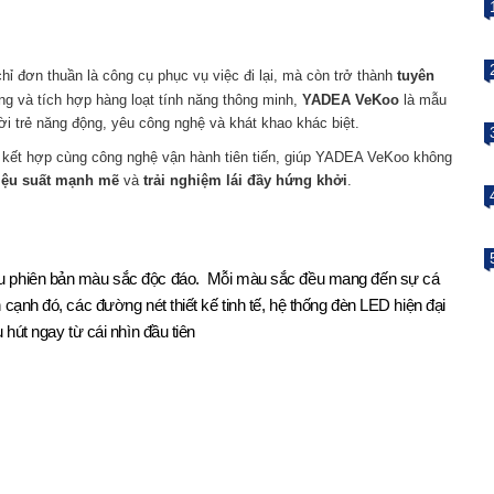
ỉ đơn thuần là công cụ phục vụ việc đi lại, mà còn trở thành
tuyên
ợng và tích hợp hàng loạt tính năng thông minh,
YADEA VeKoo
là mẫu
i trẻ năng động, yêu công nghệ và khát khao khác biệt.
, kết hợp cùng công nghệ vận hành tiên tiến, giúp YADEA VeKoo không
iệu suất mạnh mẽ
và
trải nghiệm lái đầy hứng khởi
.
ều phiên bản màu sắc độc đáo.
Mỗi màu sắc đều mang đến sự cá
 cạnh đó, các đường nét thiết kế tinh tế, hệ thống đèn LED hiện đại
 hút ngay từ cái nhìn đầu tiên