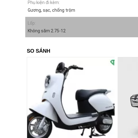
Phụ kiện đi kèm:
Gương, sạc, chống trộm
Lốp:
Không săm 2.75-12
SO SÁNH