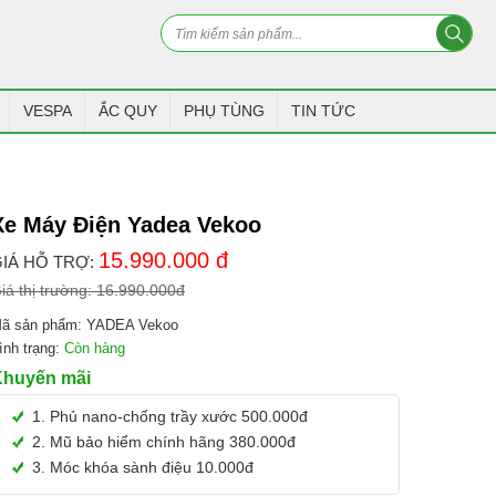
VESPA
ẮC QUY
PHỤ TÙNG
TIN TỨC
Xe Máy Điện Yadea Vekoo
15.990.000
đ
IÁ HỖ TRỢ:
iá thị trường:
16.990.000
đ
ã sản phẩm:
YADEA Vekoo
ình trạng:
Còn hàng
Khuyến mãi
1. Phủ nano-chống trầy xước 500.000đ
2. Mũ bảo hiểm chính hãng 380.000đ
3. Móc khóa sành điệu 10.000đ