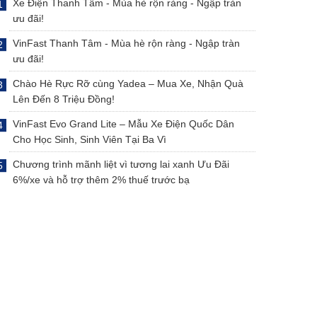
Xe Điện Thanh Tâm - Mùa hè rộn ràng - Ngập tràn
ưu đãi!
VinFast Thanh Tâm - Mùa hè rộn ràng - Ngập tràn
ưu đãi!
Chào Hè Rực Rỡ cùng Yadea – Mua Xe, Nhận Quà
Lên Đến 8 Triệu Đồng!
VinFast Evo Grand Lite – Mẫu Xe Điện Quốc Dân
Cho Học Sinh, Sinh Viên Tại Ba Vì
Chương trình mãnh liệt vì tương lai xanh Ưu Đãi
6%/xe và hỗ trợ thêm 2% thuế trước bạ