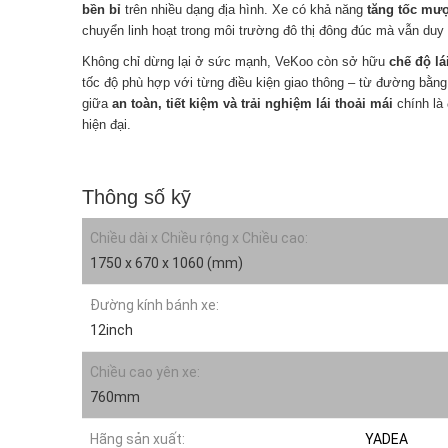
bền bỉ
trên nhiều dạng địa hình. Xe có khả năng
tăng tốc mư
chuyển linh hoạt trong môi trường đô thị đông đúc mà vẫn duy 
Không chỉ dừng lại ở sức mạnh, VeKoo còn sở hữu
chế độ lá
tốc độ phù hợp với từng điều kiện giao thông – từ đường bằ
giữa
an toàn, tiết kiệm và trải nghiệm lái thoải mái
chính là
hiện đại.
Thông số kỹ
Chiều dài x Chiều rộng x Chiều cao:
1750 x 670 x 1060 (mm)
Đường kính bánh xe:
12inch
Chiều cao yên xe:
760mm
Hãng sản xuất:
YADEA