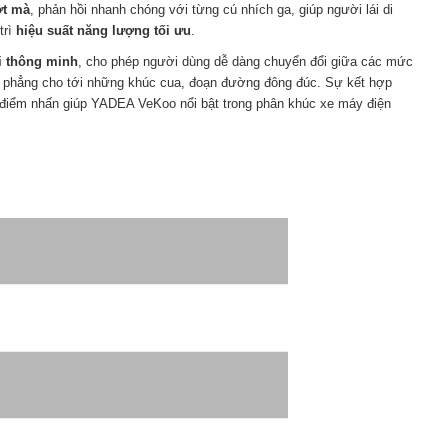
ợt mà
, phản hồi nhanh chóng với từng cú nhích ga, giúp người lái di
trì
hiệu suất năng lượng tối ưu
.
i thông minh
, cho phép người dùng dễ dàng chuyển đổi giữa các mức
ng phẳng cho tới những khúc cua, đoạn đường đông đúc. Sự kết hợp
 điểm nhấn giúp YADEA VeKoo nổi bật trong phân khúc xe máy điện