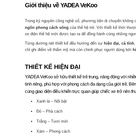
Giới thiệu về YADEA VeKoo
Trong kỷ nguyên công nghệ số, phương tiện di chuyển không ch
ngôn phong cách sống
của thế hệ trẻ. Với thiết kế thời thư
xe điện thế hệ mới được tạo ra để đồng hành cùng những ngườ
Từng đường nét thiết kế đều hướng đến sự
hiện đại, cá tính
chỉ ghi điểm về thẩm mỹ mà còn chinh phục người dùng bởi
h
THIẾT KẾ HIỆN ĐẠI
YADEA VeKoo sở hữu thiết kế trẻ trung, năng động với nhi
tính riêng, phù hợp với phong cách đa dạng của giới trẻ. Bên
cùng giao diện điều khiển trực quan giúp chiếc xe trở nên thu
Xanh lá – Nổi bật
Đỏ – Phá cách
Trắng – Tươi mới
Xám – Phong cách