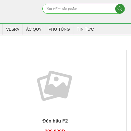
VESPA
ẮC QUY
PHỤ TÙNG
TIN TỨC
Đèn hậu F2