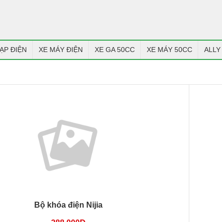
ẠP ĐIỆN
XE MÁY ĐIỆN
XE GA 50CC
XE MÁY 50CC
ALLY
Bộ khóa điện Nijia