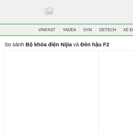
VINFAST
YADEA
SYM
DETECH
XE Đ
So sánh
Bộ khóa điện Nijia
và
Đèn hậu F2