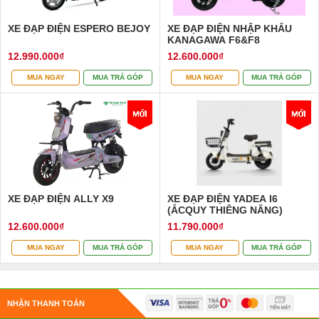
XE ĐẠP ĐIỆN ESPERO BEJOY
XE ĐẠP ĐIỆN NHẬP KHẨU
KANAGAWA F6&F8
12.990.000₫
12.600.000₫
MUA NGAY
MUA TRẢ GÓP
MUA NGAY
MUA TRẢ GÓP
XE ĐẠP ĐIỆN ALLY X9
XE ĐẠP ĐIỆN YADEA I6
(ẮCQUY THIÊNG NĂNG)
12.600.000₫
11.790.000₫
MUA NGAY
MUA TRẢ GÓP
MUA NGAY
MUA TRẢ GÓP
NHẬN THANH TOÁN