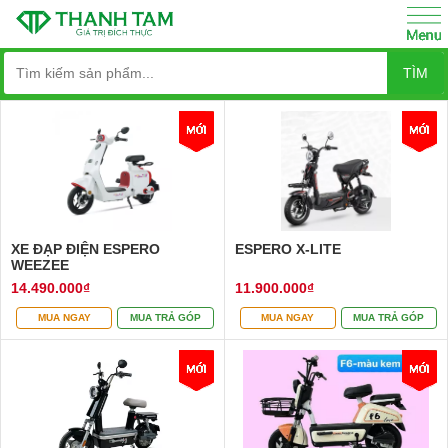
TÌM
XE ĐẠP ĐIỆN ESPERO
ESPERO X-LITE
WEEZEE
14.490.000₫
11.900.000₫
MUA NGAY
MUA TRẢ GÓP
MUA NGAY
MUA TRẢ GÓP