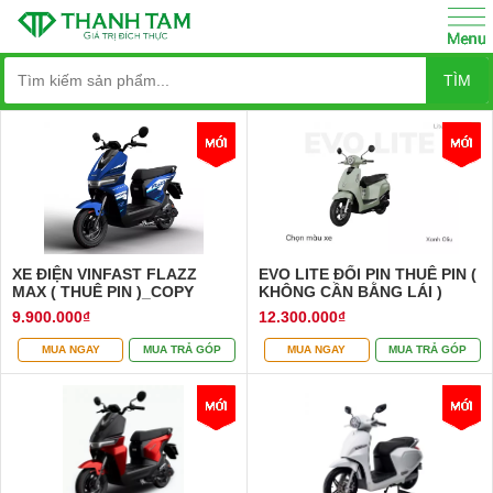
TÌM
XE ĐIỆN VINFAST FLAZZ
EVO LITE ĐỔI PIN THUÊ PIN (
MAX ( THUÊ PIN )_COPY
KHÔNG CẦN BẰNG LÁI )
9.900.000₫
12.300.000₫
MUA NGAY
MUA TRẢ GÓP
MUA NGAY
MUA TRẢ GÓP