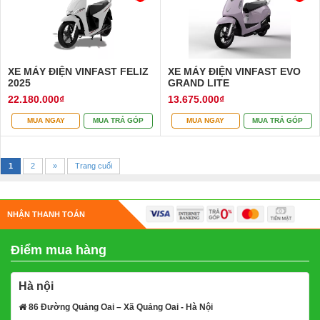
XE MÁY ĐIỆN VINFAST FELIZ
XE MÁY ĐIỆN VINFAST EVO
2025
GRAND LITE
22.180.000₫
13.675.000₫
MUA NGAY
MUA TRẢ GÓP
MUA NGAY
MUA TRẢ GÓP
1
2
»
Trang cuối
NHẬN THANH TOÁN
Điểm mua hàng
Hà nội
86 Đường Quảng Oai – Xã Quảng Oai - Hà Nội