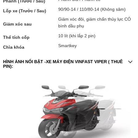
Phanh (Trước / Sau)
90/90-14 / 110/80-14 (Không săm)
Lốp xe (Trước / Sau)
Giảm xóc đôi, giảm chấn thủy lực CÓ
Giảm xóc sau
bình dầu phụ
10 lít (khi lắp 2 pin)
Thể tích cốp
Smartkey
Chìa khóa
HÌNH ẢNH NỔI BẬT -XE MÁY ĐIỆN VINFAST VIPER ( THUÊ
PIN):