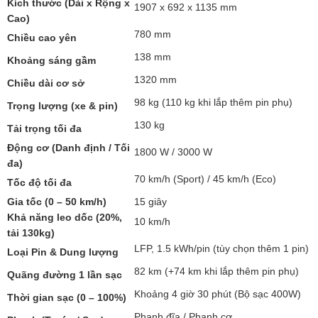
Kích thước (Dài x Rộng x
1907 x 692 x 1135 mm
Cao)
780 mm
Chiều cao yên
138 mm
Khoảng sáng gầm
1320 mm
Chiều dài cơ sở
98 kg (110 kg khi lắp thêm pin phụ)
Trọng lượng (xe & pin)
130 kg
Tải trọng tối đa
Động cơ (Danh định / Tối
1800 W / 3000 W
đa)
70 km/h (Sport) / 45 km/h (Eco)
Tốc độ tối đa
Gia tốc (0 – 50 km/h)
15 giây
Khả năng leo dốc (20%,
10 km/h
tải 130kg)
LFP, 1.5 kWh/pin (tùy chọn thêm 1 pin)
Loại Pin & Dung lượng
82 km (+74 km khi lắp thêm pin phụ)
Quãng đường 1 lần sạc
Khoảng 4 giờ 30 phút (Bộ sạc 400W)
Thời gian sạc (0 – 100%)
Phanh đĩa / Phanh cơ