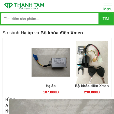
TÌM
So sánh
Hạ áp
và
Bộ khóa điện Xmen
Hạ áp
Bộ khóa điện Xmen
187.000Đ
290.000Đ
HÌNH
ẢNH
NỔI