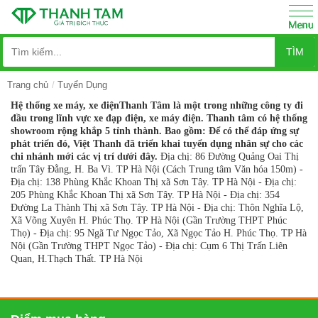
TÌM
Trang chủ
Tuyển Dụng
Hệ thống xe máy, xe điệnThanh Tâm là một trong những công ty đi
đầu trong lĩnh vực xe đạp điện, xe máy điện. Thanh tâm có hệ thống
showroom rộng khắp 5 tỉnh thành. Bao gồm: Để có thể đáp ứng sự
phát triển đó, Việt Thanh đã triển khai tuyển dụng nhân sự cho các
chi nhánh mới các vị trí dưới đây.
Địa chị: 86 Đường Quảng Oai Thị
trấn Tây Đằng, H. Ba Vì. TP Hà Nội (Cách Trung tâm Văn hóa 150m) -
Địa chị: 138 Phùng Khắc Khoan Thị xã Sơn Tây. TP Hà Nội - Địa chị:
205 Phùng Khắc Khoan Thị xã Sơn Tây. TP Hà Nội - Địa chị: 354
Đường La Thành Thị xã Sơn Tây. TP Hà Nội - Địa chị: Thôn Nghĩa Lộ,
Xã Võng Xuyên H. Phúc Thọ. TP Hà Nội (Gần Trường THPT Phúc
Thọ) - Địa chị: 95 Ngã Tư Ngọc Tảo, Xã Ngọc Tảo H. Phúc Thọ. TP Hà
Nội (Gần Trường THPT Ngọc Tảo) - Địa chị: Cụm 6 Thị Trấn Liên
Quan, H.Thạch Thất. TP Hà Nội