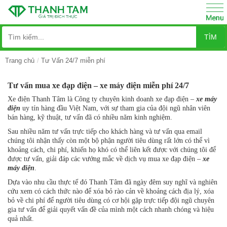
TÌM
Trang chủ
Tư Vấn 24/7 miễn phí
Tư vấn mua xe đạp điện – xe máy điện miễn phí 24/7
Xe điện Thanh Tâm là Công ty chuyên kinh doanh xe đạp điện –
xe máy
điện
uy tín hàng đầu Việt Nam, với sự tham gia của đội ngũ nhân viên
bán hàng, kỹ thuật, tư vấn đã có nhiều năm kinh nghiệm.
Sau nhiều năm tư vấn trực tiếp cho khách hàng và tư vấn qua email
chúng tôi nhận thấy còn một bộ phận người tiêu dùng rất lớn có thể vì
khoảng cách, chi phí, khiến họ khó có thể liên kết được với chúng tôi để
được tư vấn, giải đáp các vướng mắc về dịch vụ mua xe đạp điện –
xe
máy điện
.
Dựa vào nhu cầu thực tế đó Thanh Tâm đã ngày đêm suy nghĩ và nghiên
cứu xem có cách thức nào để xóa bỏ rào cản về khoảng cách địa lý, xóa
bỏ về chi phí để người tiêu dùng có cơ hội gặp trực tiếp đội ngũ chuyên
gia tư vấn để giải quyết vấn đề của mình một cách nhanh chóng và hiệu
quả nhất.