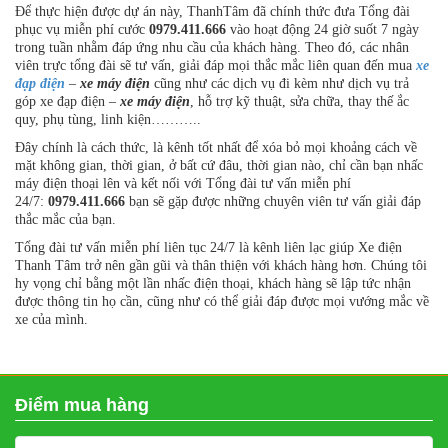
Để thực hiện được dự án này, ThanhTâm đã chính thức đưa Tổng đài
phục vụ miễn phí cước
0979.411.666
vào hoạt động 24 giờ suốt 7 ngày
trong tuần nhằm đáp ứng nhu cầu của khách hàng. Theo đó, các nhân
viên trực tổng đài sẽ tư vấn, giải đáp mọi thắc mắc liên quan đến mua
xe
đạp điện
–
xe máy điện
cũng như các dịch vụ đi kèm như dịch vụ trả
góp xe đạp điện –
xe máy điện
, hỗ trợ kỹ thuật, sửa chữa, thay thế ắc
quy, phụ tùng, linh kiện………..
Đây chính là cách thức, là kênh tốt nhất để xóa bỏ mọi khoảng cách về
mặt không gian, thời gian, ở bất cứ đâu, thời gian nào, chỉ cần bạn nhấc
máy điện thoại lên và kết nối với Tổng đài tư vấn miễn phí
24/7:
0979.411.666
bạn sẽ gặp được những chuyên viên tư vấn giải đáp
thắc mắc của bạn.
Tổng đài tư vấn miễn phí liên tục 24/7 là kênh liên lạc giúp Xe điện
Thanh Tâm trở nên gần gũi và thân thiện với khách hàng hơn. Chúng tôi
hy vọng chỉ bằng một lần nhấc điện thoại, khách hàng sẽ lập tức nhận
được thông tin họ cần, cũng như có thể giải đáp được mọi vướng mắc về
xe của mình.
Điểm mua hàng