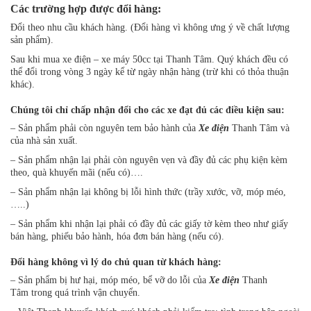
Các trường hợp được đổi hàng:
Đổi theo nhu cầu khách hàng. (Đổi hàng vì không ưng ý về chất lượng
sản phẩm).
Sau khi mua xe điện – xe máy 50cc tại Thanh Tâm. Quý khách đều có
thể đổi trong vòng 3 ngày kể từ ngày nhận hàng (trừ khi có thỏa thuận
khác).
Chúng tôi chỉ chấp nhận đổi cho các xe đạt đủ các điều kiện sau:
– Sản phẩm phải còn nguyên tem bảo hành của
Xe điện
Thanh Tâm và
của nhà sản xuất.
– Sản phẩm nhận lại phải còn nguyên vẹn và đầy đủ các phụ kiện kèm
theo, quà khuyến mãi (nếu có)….
– Sản phẩm nhận lại không bị lỗi hình thức (trầy xước, vỡ, móp méo,
…..)
– Sản phẩm khi nhận lại phải có đầy đủ các giấy tờ kèm theo như giấy
bán hàng, phiếu bảo hành, hóa đơn bán hàng (nếu có).
Đổi hàng không vì lý do chủ quan từ khách hàng:
– Sản phẩm bị hư hại, móp méo, bể vỡ do lỗi của
Xe điện
Thanh
Tâm
trong quá trình vận chuyển.