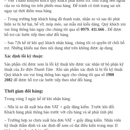
– Việt Thanh khuyến khích quý khách phải kiểm tra: tình trạng bên ngoài
của xe và thông tin trên phiếu mua hàng. Để tránh có tình trạng sai sót
ngay tại thời điểm mua hàng.
– Trong trường hợp khách hàng đã thanh toán, nhận xe và sau đó phát
hiện xe bị hư hại, bể vỡ, móp méo, sai mẫu mã kiểu dáng. Quý khách xin
vui lòng thông báo ngay cho chúng tôi qua số
0979. 411.666
.
Để được
hỗ trợ các bước tiếp theo như đổi hàng.
– Sau 72h kể từ khi quý khách nhận hàng, chúng tôi có quyền từ chối hỗ
trợ. Những khiếu nại theo nội dung như trên không được áp dụng.
Xác định lỗi kỹ thuật:
Sản phẩm chỉ được xem là lỗi kỹ thuật khi được xác nhận từ bộ phận kỹ
thuật của
Xe điện Thanh Tâm
. Khi sản phẩm xác định là bị lỗi kỹ thuật.
Quý khách xin vui lòng thông báo ngay cho chúng tôi qua số
1900
2082
để được hỗ trợ các bước tiếp theo như đổi hàng.
Thời gian đổi hàng:
Trong vòng 3 ngày kể từ khi nhận hàng:
– Nếu là xe đã xuất hóa đơn VAT + giấy đăng kiểm. Trước khi đổi.
Khách hàng phải thông báo trước với cửa hàng và sẽ phải tính phí.
– Trường hợp xe chưa xuất hóa đơn VAT + giấy đăng kiểm. Nhân viên
kỹ thuật thẩm định và xác định để xem có đạt điều kiện trong mục II