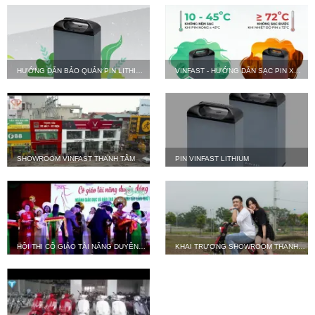
HƯỚNG DẪN BẢO QUẢN PIN LITHIUM
VINFAST - HƯỚNG DẪN SẠC PIN XE
XE MÁY ĐIỆN VÀ NHẬN BIẾT KHI NÀO
MÁY ĐIỆN VINFAST
PIN BỊ LỖI CHI TIẾT NHẤT
SHOWROOM VINFAST THANH TÂM
PIN VINFAST LITHIUM
HỘI THI CÔ GIÁO TÀI NĂNG DUYÊN
KHAI TRƯƠNG SHOWROOM THANH
DÁNG
TÂM 86 TÂY ĐẰNG