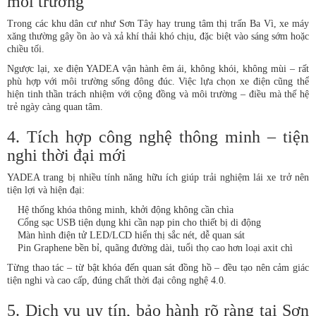
môi trường
Trong các khu dân cư như Sơn Tây hay trung tâm thị trấn Ba Vì, xe máy
xăng thường gây ồn ào và xả khí thải khó chịu, đặc biệt vào sáng sớm hoặc
chiều tối.
Ngược lại, xe điện YADEA vận hành êm ái, không khói, không mùi – rất
phù hợp với môi trường sống đông đúc. Việc lựa chọn xe điện cũng thể
hiện tinh thần trách nhiệm với cộng đồng và môi trường – điều mà thế hệ
trẻ ngày càng quan tâm.
4. Tích hợp công nghệ thông minh – tiện
nghi thời đại mới
YADEA trang bị nhiều tính năng hữu ích giúp trải nghiệm lái xe trở nên
tiện lợi và hiện đại:
Hệ thống khóa thông minh, khởi động không cần chìa
Cổng sạc USB tiện dụng khi cần nạp pin cho thiết bị di động
Màn hình điện tử LED/LCD hiển thị sắc nét, dễ quan sát
Pin Graphene bền bỉ, quãng đường dài, tuổi thọ cao hơn loại axit chì
Từng thao tác – từ bật khóa đến quan sát đồng hồ – đều tạo nên cảm giác
tiện nghi và cao cấp, đúng chất thời đại công nghệ 4.0.
5. Dịch vụ uy tín, bảo hành rõ ràng tại Sơn