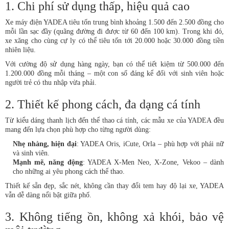
1. Chi phí sử dụng thấp, hiệu quả cao
Xe máy điện YADEA tiêu tốn trung bình khoảng 1.500 đến 2.500 đồng cho
mỗi lần sạc đầy (quãng đường đi được từ 60 đến 100 km). Trong khi đó,
xe xăng cho cùng cự ly có thể tiêu tốn tới 20.000 hoặc 30.000 đồng tiền
nhiên liệu.
Với cường độ sử dụng hàng ngày, bạn có thể tiết kiệm từ 500.000 đến
1.200.000 đồng mỗi tháng – một con số đáng kể đối với sinh viên hoặc
người trẻ có thu nhập vừa phải.
2. Thiết kế phong cách, đa dạng cá tính
Từ kiểu dáng thanh lịch đến thể thao cá tính, các mẫu xe của YADEA đều
mang đến lựa chọn phù hợp cho từng người dùng:
Nhẹ nhàng, hiện đại
: YADEA Oris, iCute, Orla – phù hợp với phái nữ
và sinh viên.
Mạnh mẽ, năng động
: YADEA X-Men Neo, X-Zone, Vekoo – dành
cho những ai yêu phong cách thể thao.
Thiết kế sẵn đẹp, sắc nét, không cần thay đổi tem hay độ lại xe, YADEA
vẫn dễ dàng nổi bật giữa phố.
3. Không tiếng ồn, không xả khói, bảo vệ