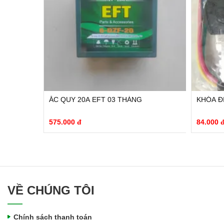
3 THÁNG
ẮC QUY 20A EFT 03 THÁNG
KHÓA Đ
575.000 đ
84.000 
VỀ CHÚNG TÔI
Chính sách thanh toán