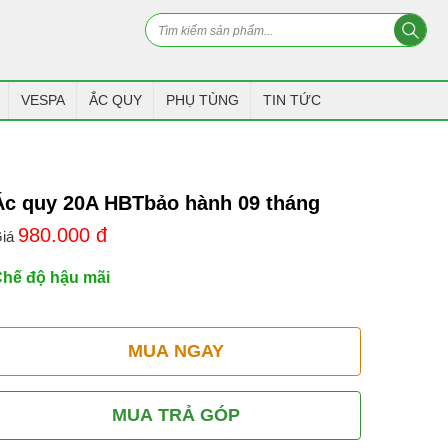
VESPA
ẮC QUY
PHỤ TÙNG
TIN TỨC
Ác quy 20A HBTbảo hành 09 tháng
980.000
đ
iá
hế độ hậu mãi
MUA NGAY
MUA TRẢ GÓP