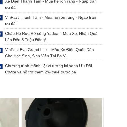
Xe Điện Thanh Tâm - Mùa hè rộn ràng - Ngập tràn
ưu đãi!
VinFast Thanh Tâm - Mùa hè rộn ràng - Ngập tràn
ưu đãi!
Chào Hè Rực Rỡ cùng Yadea – Mua Xe, Nhận Quà
Lên Đến 8 Triệu Đồng!
VinFast Evo Grand Lite – Mẫu Xe Điện Quốc Dân
Cho Học Sinh, Sinh Viên Tại Ba Vì
Chương trình mãnh liệt vì tương lai xanh Ưu Đãi
6%/xe và hỗ trợ thêm 2% thuế trước bạ