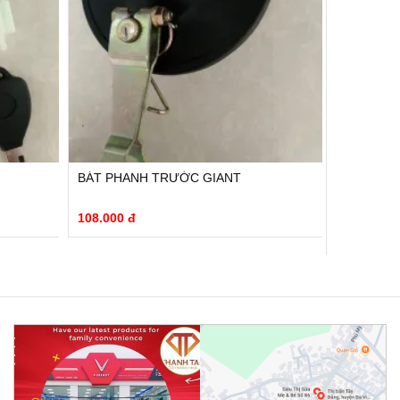
BÁT PHANH TRƯỚC GIANT
BỘ KHÓA 
108.000 đ
264.000 đ