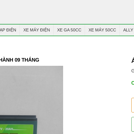
ẠP ĐIỆN
XE MÁY ĐIỆN
XE GA 50CC
XE MÁY 50CC
ALLY
 HÀNH 09 THÁNG
G
C