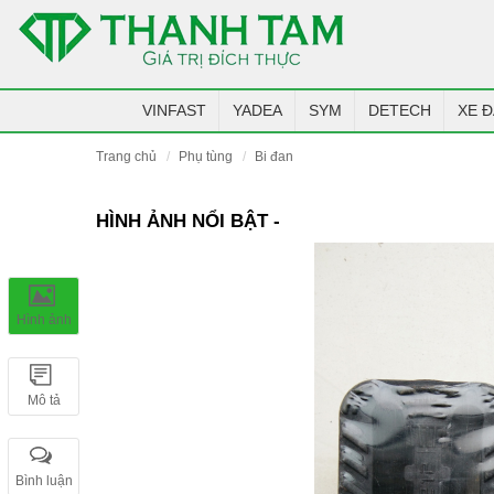
VINFAST
YADEA
SYM
DETECH
XE Đ
trang chủ
phụ tùng
bi đan
HÌNH ẢNH NỔI BẬT -
Hình ảnh
Mô tả
Bình luận