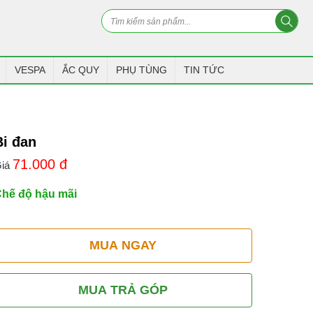
VESPA
ẮC QUY
PHỤ TÙNG
TIN TỨC
Bi đan
71.000
đ
iá
hế độ hậu mãi
MUA NGAY
MUA TRẢ GÓP