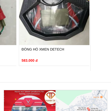
ĐỒNG HỒ XMEN DETECH
GƯƠNG T
583.000 đ
26.000 đ