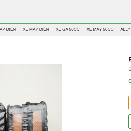
ẠP ĐIỆN
XE MÁY ĐIỆN
XE GA 50CC
XE MÁY 50CC
ALLY
G
C