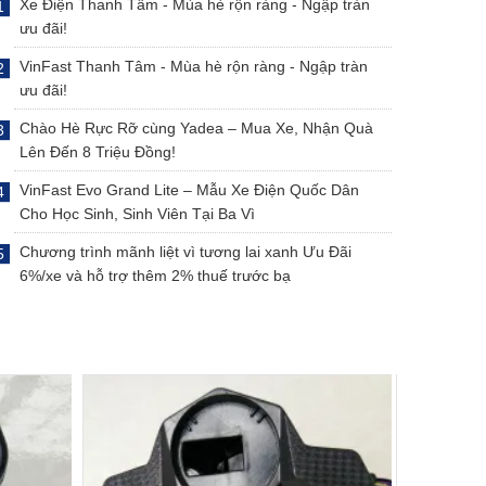
Xe Điện Thanh Tâm - Mùa hè rộn ràng - Ngập tràn
ưu đãi!
VinFast Thanh Tâm - Mùa hè rộn ràng - Ngập tràn
ưu đãi!
Chào Hè Rực Rỡ cùng Yadea – Mua Xe, Nhận Quà
Lên Đến 8 Triệu Đồng!
VinFast Evo Grand Lite – Mẫu Xe Điện Quốc Dân
Cho Học Sinh, Sinh Viên Tại Ba Vì
Chương trình mãnh liệt vì tương lai xanh Ưu Đãi
6%/xe và hỗ trợ thêm 2% thuế trước bạ