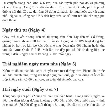
Di chuyển trong bán kính 4–6 km, qua các tuyến phố nội đô và phường
Quang Trung. Xe giữ tốc độ ổn định từ 35 đến 45 km/h, phù hợp với
đường nội thị. Cốp xe đủ rộng để đựng túi xách, áo mưa hoặc các vật dụng
nhỏ. Ngoài ra, cổng sạc USB tích hợp trên xe rất hữu ích khi cần nạp pin
điện thoại.
Ngày thứ tư (Ngày 4)
Chạy thử tuyến đường liên xã từ trung tâm Sơn Tây đến xã Cổ Đông,
quãng đường khoảng 20 km cả đi lẫn về. Động cơ 1200W hoạt động tốt,
không bị hụt lực khi leo các dốc nhẹ như đoạn gần đồi Thung hoặc khu
vực cầu vượt Quốc lộ 21B. Một lần sạc đầy pin có thể sử dụng liên tục
trong 2 đến 3 ngày nếu đi khoảng 30 km mỗi ngày.
Trải nghiệm ngày mưa nhẹ (Ngày 5)
Kiểm tra độ an toàn khi xe di chuyển trên mặt đường trơn. Phanh đĩa trước
kết hợp phanh tang trống sau hoạt động hiệu quả, giúp xe dừng chắc chắn.
Lốp không săm có độ bám cao, an toàn khi rẽ hoặc vào cua.
Hai ngày cuối (Ngày 6 & 7)
Tổng hợp lại chi phí sử dụng và hiệu suất vận hành. Trong suốt 7 ngày, xe
tiêu thụ điện tương đương khoảng 2.000 đến 2.500 đồng mỗi ngày – tính
ra chưa đến 70.000 đồng mỗi tháng nếu dùng đều đặn cho các nhu cầu cơ