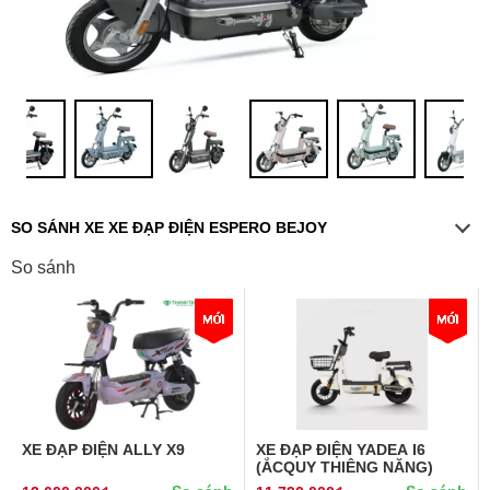
SO SÁNH XE XE ĐẠP ĐIỆN ESPERO BEJOY
So sánh
XE ĐẠP ĐIỆN ALLY X9
XE ĐẠP ĐIỆN YADEA I6
(ẮCQUY THIÊNG NĂNG)