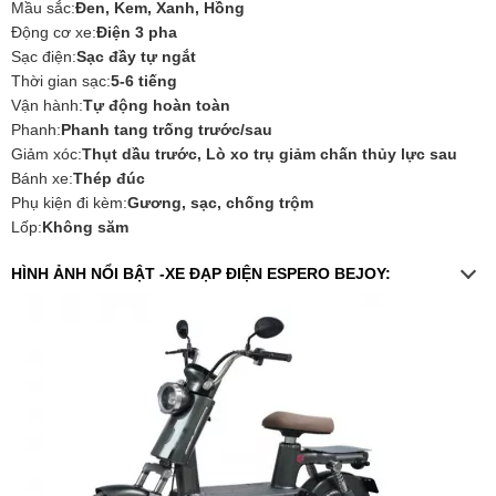
Mầu sắc:
Đen, Kem, Xanh, Hồng
Động cơ xe:
Điện 3 pha
Sạc điện:
Sạc đầy tự ngắt
Thời gian sạc:
5-6 tiếng
Vận hành:
Tự động hoàn toàn
Phanh:
Phanh tang trống trước/sau
Giảm xóc:
Thụt dầu trước, Lò xo trụ giảm chấn thủy lực sau
Bánh xe:
Thép đúc
Phụ kiện đi kèm:
Gương, sạc, chống trộm
Lốp:
Không săm
HÌNH ẢNH NỔI BẬT -XE ĐẠP ĐIỆN ESPERO BEJOY: