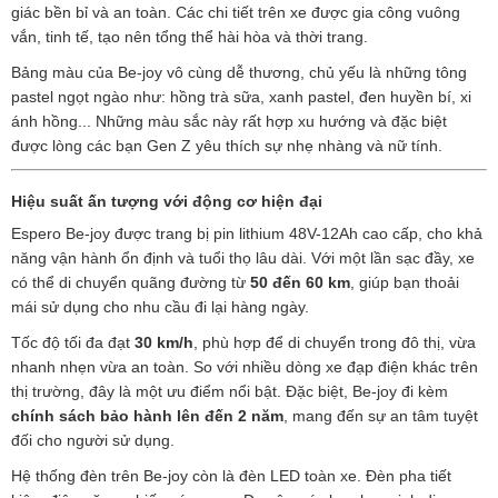
giác bền bỉ và an toàn. Các chi tiết trên xe được gia công vuông
vắn, tinh tế, tạo nên tổng thể hài hòa và thời trang.
Bảng màu của Be-joy vô cùng dễ thương, chủ yếu là những tông
pastel ngọt ngào như: hồng trà sữa, xanh pastel, đen huyền bí, xi
ánh hồng... Những màu sắc này rất hợp xu hướng và đặc biệt
được lòng các bạn Gen Z yêu thích sự nhẹ nhàng và nữ tính.
Hiệu suất ấn tượng với động cơ hiện đại
Espero Be-joy được trang bị pin lithium 48V-12Ah cao cấp, cho khả
năng vận hành ổn định và tuổi thọ lâu dài. Với một lần sạc đầy, xe
có thể di chuyển quãng đường từ
50 đến 60 km
, giúp bạn thoải
mái sử dụng cho nhu cầu đi lại hàng ngày.
Tốc độ tối đa đạt
30 km/h
, phù hợp để di chuyển trong đô thị, vừa
nhanh nhẹn vừa an toàn. So với nhiều dòng xe đạp điện khác trên
thị trường, đây là một ưu điểm nổi bật. Đặc biệt, Be-joy đi kèm
chính sách bảo hành lên đến 2 năm
, mang đến sự an tâm tuyệt
đối cho người sử dụng.
Hệ thống đèn trên Be-joy còn là đèn LED toàn xe. Đèn pha tiết