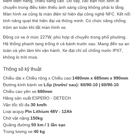
kiệm điện năng, chiếu sáng cao. Do vậy, các bạn học sinh di
chuyển trong điều kiện thiếu ánh sáng cũng không phải lo lắng.
Màn hình xe cũng là màn điện tử hiện đại công nghệ NFC. Kết nối
tính năng quẹt thẻ hiện đại và thông minh. Có chức năng chống
trộm an toàn khi tắt màn hình xe.
Động cơ xe ở mức 227W, phù hợp di chuyển trong phố phường.
Hệ thống phanh tang trống ở cả bánh trước sau. Mang đến sự an
toàn và yên tâm khi vận hành. Xe đạt chỉ số chống nước IPX7,
không lo trời mưa.
Thông số kỹ thuật
Chiều dài x Chiều rộng x Chiều cao:
1480mm x 685mm x 990mm
Đường kính bánh xe:
Lốp (trước/ sau): 60/90-10 | 60/90-10
Chiều cao yên xe:
680mm
Hãng sản xuất:ESPERO - DETECH
Vận tốc tối đa:
30 km/h
Loại acquy:
Pin Lithium 48V - 12Ah
Chở vật nặng:
150kg
Quãng đường:
50 km / 1 lần sạc
Trọng lượng xe:
40 kg