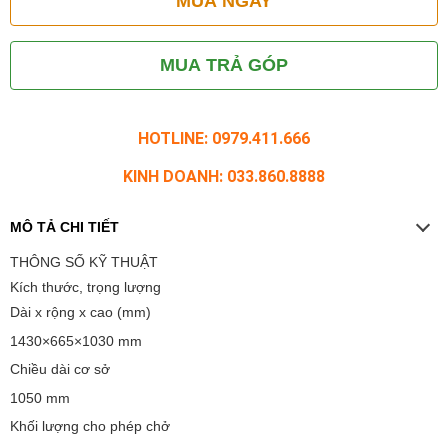
MUA NGAY
MUA TRẢ GÓP
HOTLINE: 0979.411.666
KINH DOANH: 033.860.8888
MÔ TẢ CHI TIẾT
THÔNG SỐ KỸ THUẬT
Kích thước, trọng lượng
Dài x rộng x cao (mm)
1430×665×1030 mm
Chiều dài cơ sở
1050 mm
Khối lượng cho phép chở