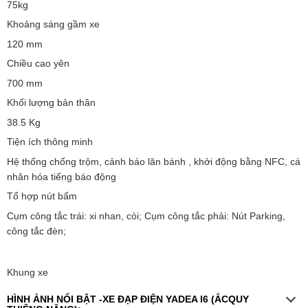
75kg
Khoảng sáng gầm xe
120 mm
Chiều cao yên
700 mm
Khối lượng bản thân
38.5 Kg
Tiện ích thông minh
Hệ thống chống trộm, cảnh báo lăn bánh , khởi động bằng NFC, cá
nhân hóa tiếng báo động
Tổ hợp nút bấm
Cụm công tắc trái: xi nhan, còi; Cụm công tắc phải: Nút Parking,
công tắc đèn;
Khung xe
HÌNH ẢNH NỔI BẬT -XE ĐẠP ĐIỆN YADEA I6 (ẮCQUY