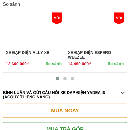
So sánh
XE ĐẠP ĐIỆN ALLY X9
XE ĐẠP ĐIỆN ESPERO
WEEZEE
So sánh
So sánh
12.600.000₫
14.490.000₫
BÌNH LUẬN VÀ GỬI CÂU HỎI XE ĐẠP ĐIỆN YADEA I6
(ẮCQUY THIÊNG NĂNG)
MUA NGAY
MUA TRẢ GÓP