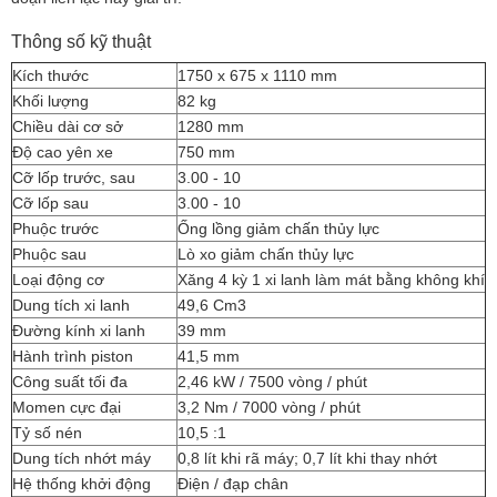
Thông số kỹ thuật
Kích thước
1750 x 675 x 1110 mm
Khối lượng
82 kg
Chiều dài cơ sở
1280 mm
Độ cao yên xe
750 mm
Cỡ lốp trước, sau
3.00 - 10
Cỡ lốp sau
3.00 - 10
Phuộc trước
Ống lồng giảm chấn thủy lực
Phuộc sau
Lò xo giảm chấn thủy lực
Loại động cơ
Xăng 4 kỳ 1 xi lanh làm mát bằng không khí
Dung tích xi lanh
49,6 Cm3
Đường kính xi lanh
39 mm
Hành trình piston
41,5 mm
Công suất tối đa
2,46 kW / 7500 vòng / phút
Momen cực đại
3,2 Nm / 7000 vòng / phút
Tỷ số nén
10,5 :1
Dung tích nhớt máy
0,8 lít khi rã máy; 0,7 lít khi thay nhớt
Hệ thống khởi động
Điện / đạp chân