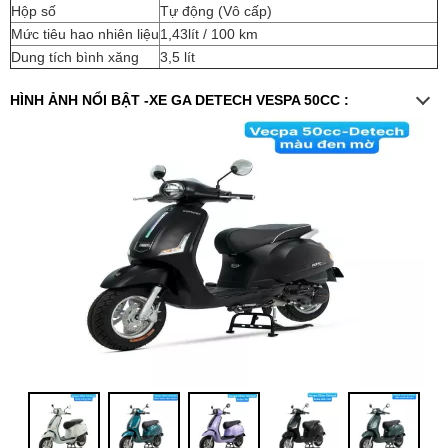
Hộp số
Tự động (Vô cấp)
Mức tiêu hao nhiên liệu
1,43lít / 100 km
Dung tích bình xăng
3,5 lít
HÌNH ẢNH NỔI BẬT -XE GA DETECH VESPA 50CC :