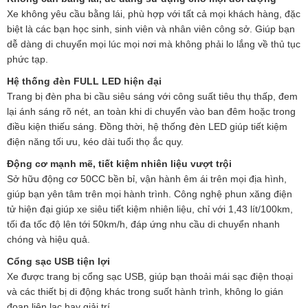
Xe không yêu cầu bằng lái, phù hợp với tất cả mọi khách hàng, đặc
biệt là các bạn học sinh, sinh viên và nhân viên công sở. Giúp bạn
dễ dàng di chuyển mọi lúc mọi nơi mà không phải lo lắng về thủ tục
phức tạp.
Hệ thống đèn FULL LED hiện đại
Trang bị đèn pha bi cầu siêu sáng với công suất tiêu thụ thấp, đem
lại ánh sáng rõ nét, an toàn khi di chuyển vào ban đêm hoặc trong
điều kiện thiếu sáng. Đồng thời, hệ thống đèn LED giúp tiết kiệm
điện năng tối ưu, kéo dài tuổi thọ ắc quy.
Động cơ mạnh mẽ, tiết kiệm nhiên liệu vượt trội
Sở hữu động cơ 50CC bền bỉ, vận hành êm ái trên mọi địa hình,
giúp bạn yên tâm trên mọi hành trình. Công nghệ phun xăng điện
tử hiện đại giúp xe siêu tiết kiệm nhiên liệu, chỉ với 1,43 lít/100km,
tối đa tốc độ lên tới 50km/h, đáp ứng nhu cầu di chuyển nhanh
chóng và hiệu quả.
Cổng sạc USB tiện lợi
Xe được trang bị cổng sạc USB, giúp bạn thoải mái sạc điện thoại
và các thiết bị di động khác trong suốt hành trình, không lo gián
đoạn liên lạc hay giải trí.