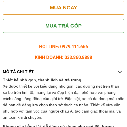
MUA NGAY
MUA TRẢ GÓP
HOTLINE: 0979.411.666
KINH DOANH: 033.860.8888
MÔ TẢ CHI TIẾT
Thiết kế nhỏ gọn, thanh lịch và trẻ trung
Xe được thiết kế với kiểu dáng nhỏ gọn, các đường nét trên thân
xe bo tròn tinh tế, mang lại vẻ đẹp hiện đại, phù hợp với phong
cách sống năng động của giới trẻ. Đặc biệt, xe có đa dạng màu sắc
để bạn dễ dàng lựa chọn theo sở thích cá nhân. Thiết kế vừa vặn,
phù hợp với tầm vóc của người châu Á, tạo cảm giác thoải mái và
an toàn khi di chuyển.
Không cần bằng lái, dễ dàng sử dụng cho mọi đối tượng