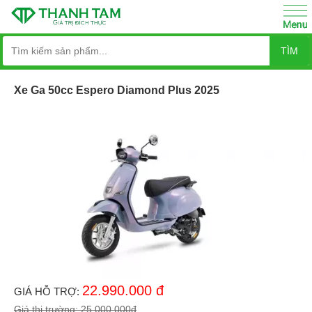
TÌM
Xe Ga 50cc Espero Diamond Plus 2025
22.990.000
đ
GIÁ HỖ TRỢ:
Giá thị trường:
25.000.000
đ