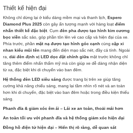
Thiết kế hiện đại
Không chỉ dừng lại ở kiểu dáng mềm mại và thanh lịch,
Espero
Diamond Plus 2025
còn gây ấn tượng mạnh với hàng loạt
điểm
nhấn thiết kế đặc biệt
. Cụm
đèn pha được tạo hình kim cương
bọc viền
sắc sảo, góp phần tôn lên vẻ cao cấp và hiện đại của xe.
Phía trước, phần
mặt nạ được tạo hình góc cạnh
cùng
cặp xi
nhan kiểu mũi tên
mang đến diện mạo sắc nét, đầy cá tính. Ngoài
ra,
dải đèn định vị LED dọc đặt chính giữa
mặt trước không chỉ
tăng thêm điểm nhấn thẩm mỹ mà còn giúp xe dễ dàng nhận diện
từ xa, đặc biệt khi di chuyển vào ban đêm.
Hệ thống đèn LED siêu sáng
được trang bị trên xe giúp tăng
cường khả năng chiếu sáng, mang lại tầm nhìn rõ nét và an toàn
hơn khi di chuyển, đặc biệt vào ban đêm hoặc trong điều kiện thiếu
sáng.
Phanh đĩa & giảm xóc êm ái – Lái xe an toàn, thoải mái hơn
An toàn tối ưu với phanh đĩa và hệ thống giảm xóc hiện đại
Đồng hồ điện tử hiện đại – Hiển thị rõ ràng, dễ quan sát