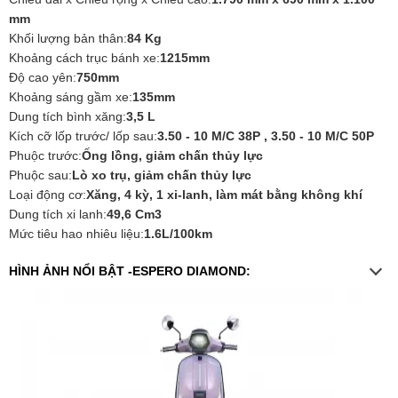
mm
Khối lượng bản thân:
84 Kg
Khoảng cách trục bánh xe:
1215mm
Độ cao yên:
750mm
Khoảng sáng gầm xe:
135mm
Dung tích bình xăng:
3,5 L
Kích cỡ lốp trước/ lốp sau:
3.50 - 10 M/C 38P , 3.50 - 10 M/C 50P
Phuộc trước:
Ống lồng, giảm chấn thủy lực
Phuộc sau:
Lò xo trụ, giảm chấn thủy lực
Loại động cơ:
Xăng, 4 kỳ, 1 xi-lanh, làm mát bằng không khí
Dung tích xi lanh:
49,6 Cm3
Mức tiêu hao nhiêu liệu:
1.6L/100km
HÌNH ẢNH NỔI BẬT -ESPERO DIAMOND: