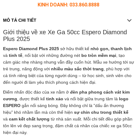
KINH DOANH: 033.860.8888
MÔ TẢ CHI TIẾT
Giới thiệu về xe Xe Ga 50cc Espero Diamond
Plus 2025
Espero Diamond Plus 2025
sở hữu thiết kế
nhỏ gọn, thanh lịch
và
tinh tế
, nổi bật với những đường nét
bo tròn mềm mại
, tạo
cảm giác nhẹ nhàng nhưng vẫn đầy cuốn hút. Mẫu xe hướng tới sự
trẻ trung, năng động với
nhiều màu sắc thời trang
, phù hợp với
cá tính riêng biệt của từng người dùng – từ học sinh, sinh viên cho
đến người đi làm yêu thích phong cách hiện đại.
Điểm nhấn độc đáo của xe nằm ở
đèn pha phong cách vát kim
cương
, được thiết kế
tinh xảo
và nổi bật giữa trung tâm là
logo
ESPERO
gắn nổi sáng bóng. Đây không chỉ là "dấu ấn thương
hiệu" khó nhầm lẫn mà còn thể hiện
sự chỉn chu trong thiết kế
và
cam kết chất lượng
từ nhà sản xuất. Mỗi chi tiết đều góp phần
tôn lên vẻ đẹp sang trọng, đậm chất cá nhân của chiếc xe ga 50cc
hiện đại này.