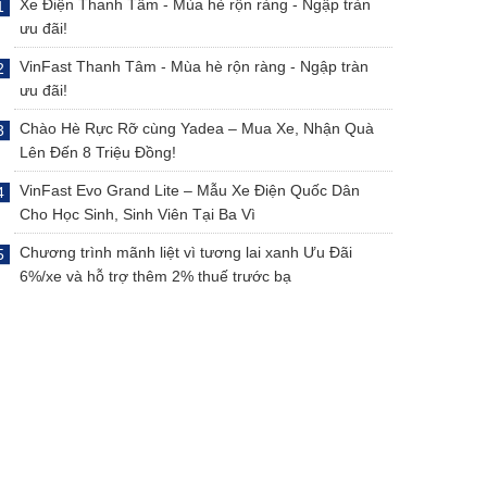
Xe Điện Thanh Tâm - Mùa hè rộn ràng - Ngập tràn
ưu đãi!
VinFast Thanh Tâm - Mùa hè rộn ràng - Ngập tràn
ưu đãi!
Chào Hè Rực Rỡ cùng Yadea – Mua Xe, Nhận Quà
Lên Đến 8 Triệu Đồng!
VinFast Evo Grand Lite – Mẫu Xe Điện Quốc Dân
Cho Học Sinh, Sinh Viên Tại Ba Vì
Chương trình mãnh liệt vì tương lai xanh Ưu Đãi
6%/xe và hỗ trợ thêm 2% thuế trước bạ