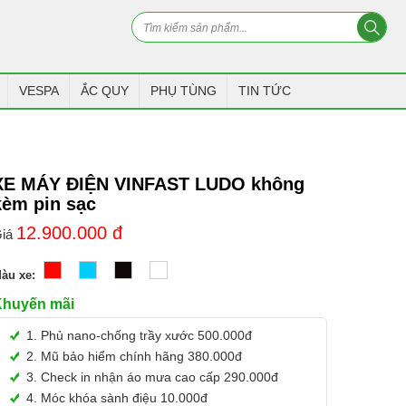
VESPA
ẮC QUY
PHỤ TÙNG
TIN TỨC
XE MÁY ĐIỆN VINFAST LUDO không
kèm pin sạc
12.900.000
đ
iá
àu xe:
Khuyến mãi
1. Phủ nano-chống trầy xước 500.000đ
2. Mũ bảo hiểm chính hãng 380.000đ
3. Check in nhận áo mưa cao cấp 290.000đ
4. Móc khóa sành điệu 10.000đ