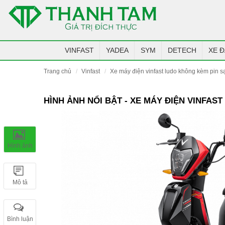
VINFAST
YADEA
SYM
DETECH
XE Đ
trang chủ
vinfast
xe máy điện vinfast ludo không kèm pin s
HÌNH ẢNH NỔI BẬT - XE MÁY ĐIỆN VINFAS
Hình ảnh
Mô tả
Bình luận