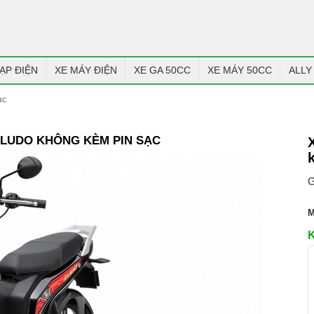
ẠP ĐIỆN
XE MÁY ĐIỆN
XE GA 50CC
XE MÁY 50CC
ALLY
ạc
T LUDO KHÔNG KÈM PIN SẠC
G
M