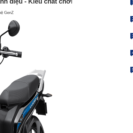
nh điệu - Kiểu chất chơ
i
 hệ GenZ