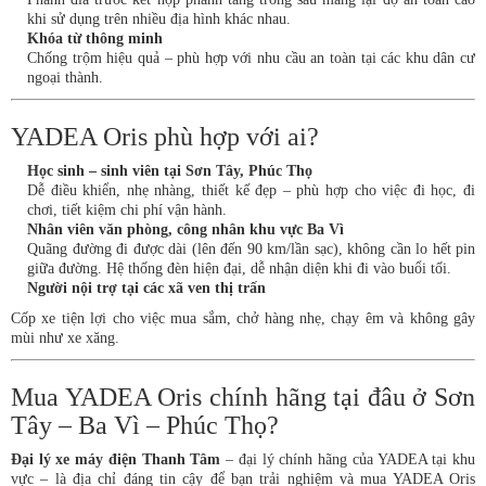
khi sử dụng trên nhiều địa hình khác nhau.
Khóa từ thông minh
Chống trộm hiệu quả – phù hợp với nhu cầu an toàn tại các khu dân cư
ngoại thành.
YADEA Oris phù hợp với ai?
Học sinh – sinh viên tại Sơn Tây, Phúc Thọ
Dễ điều khiển, nhẹ nhàng, thiết kế đẹp – phù hợp cho việc đi học, đi
chơi, tiết kiệm chi phí vận hành.
Nhân viên văn phòng, công nhân khu vực Ba Vì
Quãng đường đi được dài (lên đến 90 km/lần sạc), không cần lo hết pin
giữa đường. Hệ thống đèn hiện đại, dễ nhận diện khi đi vào buổi tối.
Người nội trợ tại các xã ven thị trấn
Cốp xe tiện lợi cho việc mua sắm, chở hàng nhẹ, chạy êm và không gây
mùi như xe xăng.
Mua YADEA Oris chính hãng tại đâu ở Sơn
Tây – Ba Vì – Phúc Thọ?
Đại lý xe máy điện Thanh Tâm
– đại lý chính hãng của YADEA tại khu
vực – là địa chỉ đáng tin cậy để bạn trải nghiệm và mua YADEA Oris