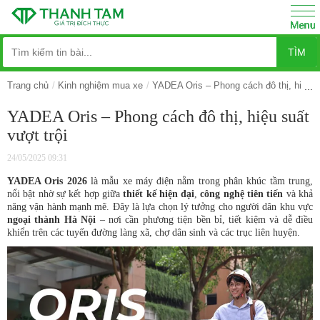
TÌM
Trang chủ
Kinh nghiệm mua xe
YADEA Oris – Phong cách đô thị, hiệu su
YADEA Oris – Phong cách đô thị, hiệu suất
vượt trội
24/05/2025 09:31
YADEA Oris 2026
là mẫu xe máy điện nằm trong phân khúc tầm trung,
nổi bật nhờ sự kết hợp giữa
thiết kế hiện đại
,
công nghệ tiên tiến
và khả
năng vận hành mạnh mẽ. Đây là lựa chọn lý tưởng cho người dân khu vực
ngoại thành Hà Nội
– nơi cần phương tiện bền bỉ, tiết kiệm và dễ điều
khiển trên các tuyến đường làng xã, chợ dân sinh và các trục liên huyện.