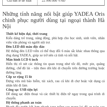
Giá bán lẻ đề xuất
22.990.000 VNĐ
Những tính năng nổi bật giúp YADEA Oris
chinh phục người dùng tại ngoại thành Hà
Nội
Thiết kế hiện đại, thời trang
Kiểu dáng trẻ trung, năng động, phù hợp cho học sinh, sinh viên, nhân
viên văn phòng và người nội trợ.
Đèn LED đổi màu độc đáo
Hệ thống đèn LED viền có thể thay đổi 6 màu sắc khác nhau thông qua
ứng dụng YADEA, giúp xe trở nên cá tính và nổi bật.
Màn hình LCD 6 inch
Hiển thị rõ nét các thông tin quan trọng như tốc độ, mức pin, quãng
đường, chế độ lái – tiện theo dõi khi di chuyển trên đường trường hoặc
đường làng.
Cốp xe rộng 15 lít
Đựng vừa mũ bảo hiểm, túi xách, rau củ khi đi chợ hoặc vật dụng cá
nhân khi đi làm.
Cổng sạc USB tiện lợi
Dễ dàng sạc điện thoại và các thiết bị điện tử ngay trong quá trình di
chuyển.
Hệ thống phanh an toàn
Phanh đĩa trước kết hợp phanh tang trống sau mang lại độ an toàn cao