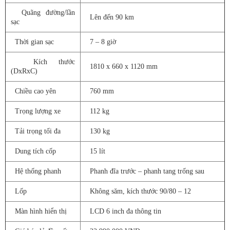
Quãng đường/lần
Lên đến 90 km
sạc
Thời gian sạc
7 – 8 giờ
Kích thước
1810 x 660 x 1120 mm
(DxRxC)
Chiều cao yên
760 mm
Trọng lượng xe
112 kg
Tải trọng tối đa
130 kg
Dung tích cốp
15 lít
Hệ thống phanh
Phanh đĩa trước – phanh tang trống sau
Lốp
Không săm, kích thước 90/80 – 12
Màn hình hiển thị
LCD 6 inch đa thông tin