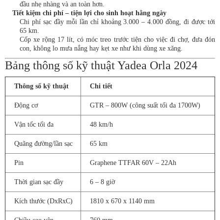
đầu nhẹ nhàng và an toàn hơn.
Tiết kiệm chi phí – tiện lợi cho sinh hoạt hằng ngày
Chi phí sạc đầy mỗi lần chỉ khoảng 3.000 – 4.000 đồng, đi được tới
65 km.
Cốp xe rộng 17 lít, có móc treo trước tiện cho việc đi chợ, đưa đón
con, không lo mưa nắng hay kẹt xe như khi dùng xe xăng.
Bảng thông số kỹ thuật Yadea Orla 2024
Thông số kỹ thuật
Chi tiết
Động cơ
GTR – 800W (công suất tối đa 1700W)
Vận tốc tối đa
48 km/h
Quãng đường/lần sạc
65 km
Pin
Graphene TTFAR 60V – 22Ah
Thời gian sạc đầy
6 – 8 giờ
Kích thước (DxRxC)
1810 x 670 x 1140 mm