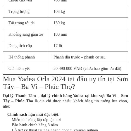
Chiều cao yên
760 mm
Trọng lượng
108 kg
Tải trọng tối đa
130 kg
Khoảng sáng gầm xe
180 mm
Dung tích cốp
17 lít
Hệ thống phanh
Phanh đĩa trước – phanh cơ sau
Giá niêm yết
20.490.000 VNĐ (chưa bao gồm ưu đãi)
Mua Yadea Orla 2024 tại đâu uy tín tại Sơn
Tây – Ba Vì – Phúc Thọ?
Đại lý Thanh Tâm – đại lý chính hãng Yadea tại khu vực Ba Vì – Sơn
Tây – Phúc Thọ
là địa chỉ được nhiều khách hàng tin tưởng lựa chọn,
nhờ:
Chính sách hậu mãi đặc biệt:
Miễn phí công lắp ráp tận nơi
Bảo hành chính hãng 3 năm
Hỗ trợ kỹ thuật tại nhà nhanh chóng, chuyên nghiệp