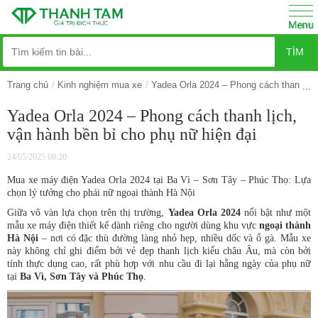
TÌM
Trang chủ
Kinh nghiệm mua xe
Yadea Orla 2024 – Phong cách thanh lịc
Yadea Orla 2024 – Phong cách thanh lịch,
vận hành bền bỉ cho phụ nữ hiện đại
24/05/2025 08:20
Mua xe máy điện Yadea Orla 2024 tại Ba Vì – Sơn Tây – Phúc Thọ: Lựa
chọn lý tưởng cho phái nữ ngoại thành Hà Nội
Giữa vô vàn lựa chọn trên thị trường,
Yadea Orla 2024
nổi bật như một
mẫu xe máy điện thiết kế dành riêng cho người dùng khu vực
ngoại thành
Hà Nội
– nơi có đặc thù đường làng nhỏ hẹp, nhiều dốc và ổ gà. Mẫu xe
này không chỉ ghi điểm bởi vẻ đẹp thanh lịch kiểu châu Âu, mà còn bởi
tính thực dụng cao, rất phù hợp với nhu cầu đi lại hằng ngày của phụ nữ
tại
Ba Vì, Sơn Tây và Phúc Thọ
.