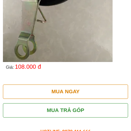
108.000
đ
Giá:
MUA NGAY
MUA TRẢ GÓP