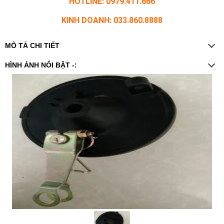
HOTLINE: 0979.411.666
KINH DOANH: 033.860.8888
MÔ TẢ CHI TIẾT
HÌNH ẢNH NỔI BẬT -: