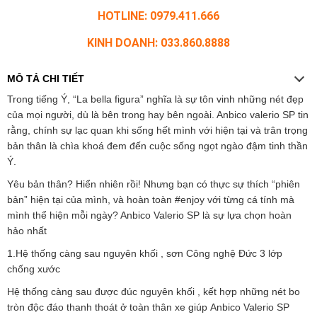
HOTLINE: 0979.411.666
KINH DOANH: 033.860.8888
MÔ TẢ CHI TIẾT
Trong tiếng Ý, “La bella figura” nghĩa là sự tôn vinh những nét đẹp
của mọi người, dù là bên trong hay bên ngoài. Anbico valerio SP tin
rằng, chính sự lạc quan khi sống hết mình với hiện tại và trân trọng
bản thân là chìa khoá đem đến cuộc sống ngọt ngào đậm tinh thần
Ý.
Yêu bản thân? Hiển nhiên rồi! Nhưng bạn có thực sự thích “phiên
bản” hiện tại của mình, và hoàn toàn #enjoy với từng cá tính mà
mình thể hiện mỗi ngày? Anbico Valerio SP là sự lựa chọn hoàn
hảo nhất
1.Hệ thống càng sau nguyên khối , sơn Công nghệ Đức 3 lớp
chống xước
Hệ thống càng sau được đúc nguyên khối , kết hợp những nét bo
tròn độc đáo thanh thoát ở toàn thân xe giúp Anbico Valerio SP