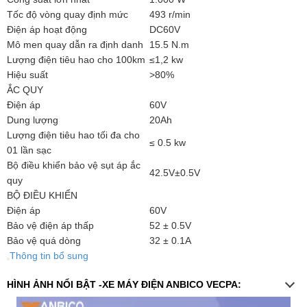
Tốc độ vòng quay định mức
493 r/min
Điện áp hoạt động
DC60V
Mô men quay dẫn ra định danh
15.5 N.m
Lượng điện tiêu hao cho 100km
≤1,2 kw
Hiệu suất
>80%
ẮC QUY
Điện áp
60V
Dung lượng
20Ah
Lượng điện tiêu hao tối đa cho
≤ 0.5 kw
01 lần sạc
Bộ điều khiển bảo vệ sụt áp ắc
42.5V±0.5V
quy
BỘ ĐIỀU KHIỂN
Điện áp
60V
Bảo vệ điện áp thấp
52 ± 0.5V
Bảo vệ quá dòng
32 ± 0.1A
Thông tin bổ sung
HÌNH ẢNH NỔI BẬT -XE MÁY ĐIỆN ANBICO VECPA: