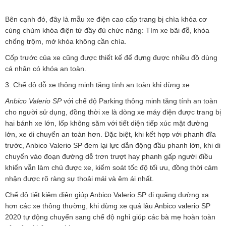
Bên cạnh đó, đây là mẫu xe điện cao cấp trang bị chìa khóa cơ
cùng chùm khóa điện tử đầy đủ chức năng: Tìm xe bãi đỗ, khóa
chống trộm, mở khóa không cần chìa.
Cốp trước của xe cũng được thiết kế để đựng được nhiều đồ dùng
cá nhân có khóa an toàn.
3. Chế độ đỗ xe thông minh tăng tính an toàn khi dừng xe
Anbico Valerio SP
với chế độ Parking thông minh tăng tính an toàn
cho người sử dụng, đồng thời xe là dòng xe máy điện được trang bị
hai bánh xe lớn, lốp không săm với tiết diện tiếp xúc mặt đường
lớn, xe di chuyển an toàn hơn. Đặc biệt, khi kết hợp với phanh đĩa
trước, Anbico Valerio SP đem lại lực dẫn động đầu phanh lớn, khi di
chuyển vào đoạn đường dễ trơn trượt hay phanh gấp người điều
khiển vẫn làm chủ được xe, kiểm soát tốc độ tối ưu, đồng thời cảm
nhận được rõ ràng sự thoải mái và êm ái nhất.
Chế độ tiết kiệm điện giúp Anbico Valerio SP đi quãng đường xa
hơn các xe thông thường, khi dừng xe quá lâu Anbico valerio SP
2020 tự động chuyển sang chế độ nghỉ giúp các bà mẹ hoàn toàn