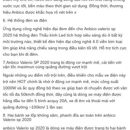
xước cực tốt, bền màu theo thời gian sử dụng. Đồng thời, thương
hiệu Anbico được khắc họa rõ nét trên x
6. Hệ thống đèn xe điện
Ứng dụng công nghệ hiện đại đem đến cho Anbico valerio sp
2020 hệ thống đèn Thấu kính Led tích hợp siêu sáng dù ở bất kỳ
môi trường nào, thiết kế đèn hiện đại công nghệ 4.0 viền kim loại
lớn giúp khả năng chiếu sáng trong điều kiện tối tốt. Hỗ trợ tích cực
cho bạn khi đi đêm.
7.Anbico Valerio SP 2020 trang bị động cơ mạnh mẽ, cải tiến với
vận tốc maximun cùng quãng đường vượt trội
Ngoài những ưu điểm nổi trội trên, điều khiến cho mẫu xe điện này
trở nên HOT chính là nhờ ở động cơ mạnh mẽ, mức công suất
1000W và ắc quy đồng bộ theo xe giúp bạn di chuyển được với vận
tốc tối đa 50km/h đồng thời, đây cũng là dòng
xe máy điện
được
hãng đầu tư đến 5 bình acquy 20A, xe đi êm và thoải mái với
quãng đường ~100km/ 1 lần sạc
8. Hai bánh xe lốp không săm, phanh đĩa an toàn trên anbico
Valerio sp 2020
anbico Valerio sp 2020 là dòng xe máy điện được trang bị hai bánh