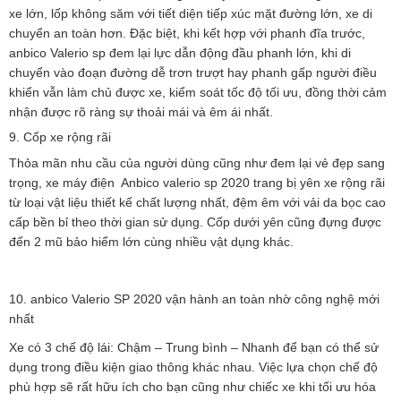
xe lớn, lốp không săm với tiết diện tiếp xúc mặt đường lớn, xe di
chuyển an toàn hơn. Đặc biệt, khi kết hợp với phanh đĩa trước,
anbico Valerio sp đem lại lực dẫn động đầu phanh lớn, khi di
chuyển vào đoạn đường dễ trơn trượt hay phanh gấp người điều
khiển vẫn làm chủ được xe, kiểm soát tốc độ tối ưu, đồng thời cảm
nhận được rõ ràng sự thoải mái và êm ái nhất.
9. Cốp xe rộng rãi
Thỏa mãn nhu cầu của người dùng cũng như đem lại vẻ đẹp sang
trọng, xe máy điện Anbico valerio sp 2020 trang bị yên xe rộng rãi
từ loại vật liệu thiết kế chất lượng nhất, đệm êm với vải da bọc cao
cấp bền bỉ theo thời gian sử dụng. Cốp dưới yên cũng đựng được
đến 2 mũ bảo hiểm lớn cùng nhiều vật dụng khác.
10. anbico Valerio SP 2020 vận hành an toàn nhờ công nghệ mới
nhất
Xe có 3 chế độ lái: Chậm – Trung bình – Nhanh để bạn có thể sử
dụng trong điều kiện giao thông khác nhau. Việc lựa chọn chế độ
phù hợp sẽ rất hữu ích cho bạn cũng như chiếc xe khi tối ưu hóa