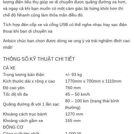
lượng điện tiêu thụ giúp xe di chuyển được quãng đường xa hơn,
và ngay cả khi bạn muốn có một cảm giác lái hứng khởi hơn thì
chế độ Nhanh cũng làm thỏa mãn điều đó.
Tích hợp đèn cốp xe và cổng USB có thể nghe nhạc hay sạc điện
thoại khi bạn di chuyển xa
Anbico chúc bạn chọn được dòng xe ưng ý và trải nghiệm đỉnh cao
nhất!
THÔNG SỐ KỸ THUẬT CHI TIẾT
CẢ XE
Trọng lượng bản thân
+/- 93 kg
Kích thước dài x rộng x cao
1770mm x 700mm x 1110mm
Độ cao yên
760 mm
Tốc độ tối đa
45 – 50 km/h
80 – 100 km (trạng thái bình
Quãng đường đi với 1 lần sạc
thường)
Khoảng cách trục bánh
1270 mm
Khoảng cách gầm xe
165 mm
ĐỘNG CƠ
Công suất lớn nhất
1.000 W