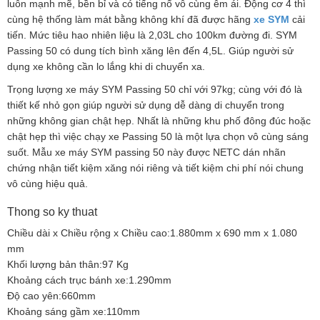
luôn mạnh mẽ, bền bỉ và có tiếng nổ vô cùng êm ái. Động cơ 4 thì
cùng hệ thống làm mát bằng không khí đã được hãng
xe SYM
cải
tiến. Mức tiêu hao nhiên liệu là 2,03L cho 100km đường đi. SYM
Passing 50 có dung tích bình xăng lên đến 4,5L. Giúp người sử
dụng xe không cần lo lắng khi di chuyển xa.
Trọng lượng xe máy SYM Passing 50 chỉ với 97kg; cùng với đó là
thiết kế nhỏ gọn giúp người sử dụng dễ dàng di chuyển trong
những không gian chật hẹp. Nhất là những khu phố đông đúc hoặc
chật hẹp thì việc chạy xe Passing 50 là một lựa chọn vô cùng sáng
suốt. Mẫu xe máy SYM passing 50 này được NETC dán nhãn
chứng nhận tiết kiệm xăng nói riêng và tiết kiệm chi phí nói chung
vô cùng hiệu quả.
Thong so ky thuat
Chiều dài x Chiều rộng x Chiều cao:1.880mm x 690 mm x 1.080
mm
Khối lượng bản thân:97 Kg
Khoảng cách trục bánh xe:1.290mm
Độ cao yên:660mm
Khoảng sáng gầm xe:110mm