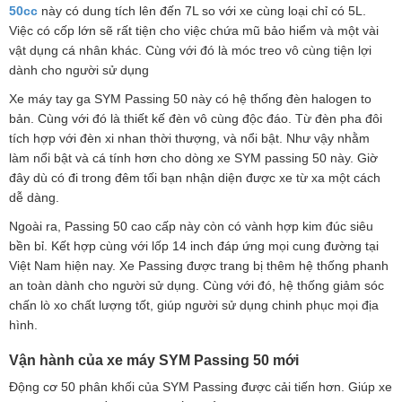
50cc
này có dung tích lên đến 7L so với xe cùng loại chỉ có 5L.
Việc có cốp lớn sẽ rất tiện cho việc chứa mũ bảo hiểm và một vài
vật dụng cá nhân khác. Cùng với đó là móc treo vô cùng tiện lợi
dành cho người sử dụng
Xe máy tay ga SYM Passing 50 này có hệ thống đèn halogen to
bản. Cùng với đó là thiết kế đèn vô cùng độc đáo. Từ đèn pha đôi
tích hợp với đèn xi nhan thời thượng, và nổi bật. Như vậy nhằm
làm nổi bật và cá tính hơn cho dòng xe SYM passing 50 này. Giờ
đây dù có đi trong đêm tối bạn nhận diện được xe từ xa một cách
dễ dàng.
Ngoài ra, Passing 50 cao cấp này còn có vành hợp kim đúc siêu
bền bỉ. Kết hợp cùng với lốp 14 inch đáp ứng mọi cung đường tại
Việt Nam hiện nay. Xe Passing được trang bị thêm hệ thống phanh
an toàn dành cho người sử dụng. Cùng với đó, hệ thống giảm sóc
chấn lò xo chất lượng tốt, giúp người sử dụng chinh phục mọi địa
hình.
Vận hành của xe máy SYM Passing 50 mới
Động cơ 50 phân khối của SYM Passing được cải tiến hơn. Giúp xe