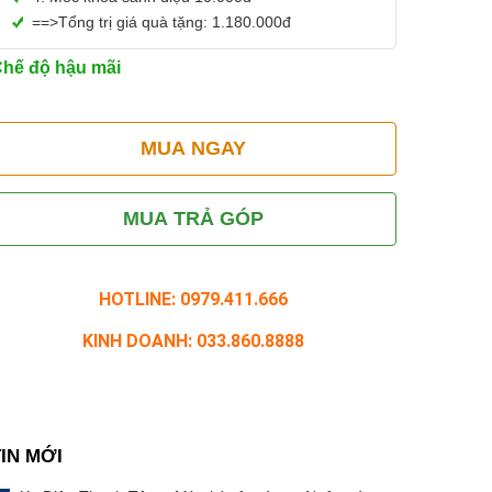
==>Tổng trị giá quà tặng: 1.180.000đ
hế độ hậu mãi
MUA NGAY
MUA TRẢ GÓP
HOTLINE: 0979.411.666
KINH DOANH: 033.860.8888
TIN MỚI