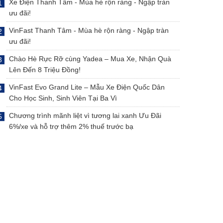
Xe Điện Thanh Tâm - Mùa hè rộn ràng - Ngập tràn
ưu đãi!
VinFast Thanh Tâm - Mùa hè rộn ràng - Ngập tràn
ưu đãi!
Chào Hè Rực Rỡ cùng Yadea – Mua Xe, Nhận Quà
Lên Đến 8 Triệu Đồng!
VinFast Evo Grand Lite – Mẫu Xe Điện Quốc Dân
Cho Học Sinh, Sinh Viên Tại Ba Vì
Chương trình mãnh liệt vì tương lai xanh Ưu Đãi
6%/xe và hỗ trợ thêm 2% thuế trước bạ