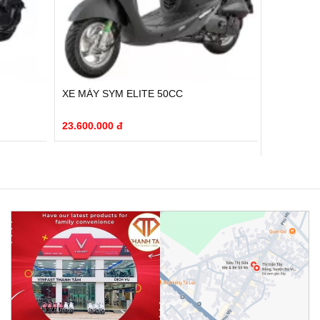
XE MÁY SYM ELITE 50CC
XE MÁY S
23.600.000 đ
26.700.00