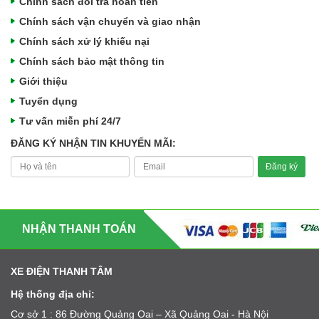
Chính sách đổi trả hoàn tiền
Chính sách vận chuyển và giao nhận
Chính sách xử lý khiếu nại
Chính sách bảo mật thông tin
Giới thiệu
Tuyển dụng
Tư vấn miễn phí 24/7
ĐĂNG KÝ NHẬN TIN KHUYẾN MÃI:
NHẬN THANH TOÁN
XE ĐIỆN THANH TÂM
Hệ thống địa chỉ:
Cơ sở 1 : 86 Đường Quảng Oai – Xã Quảng Oai - Hà Nội