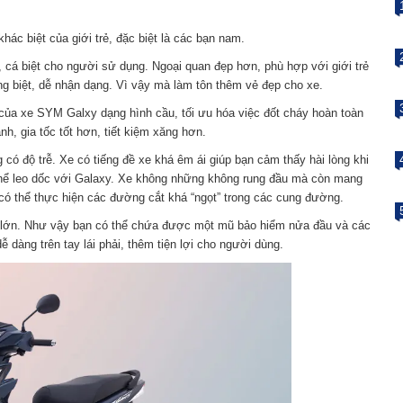
ác biệt của giới trẻ, đặc biệt là các bạn nam.
, cá biệt cho người sử dụng. Ngoại quan đẹp hơn, phù hợp với giới trẻ
ng biệt, dễ nhận dạng. Vì vậy mà làm tôn thêm vẻ đẹp cho xe.
 của xe SYM Galxy dạng hình cầu, tối ưu hóa việc đốt cháy hoàn toàn
h, gia tốc tốt hơn, tiết kiệm xăng hơn.
có độ trễ. Xe có tiếng đề xe khá êm ái giúp bạn cảm thấy hài lòng khi
 thể leo dốc với Galaxy. Xe không những không rung đầu mà còn mang
có thể thực hiện các đường cắt khá “ngọt” trong các cung đường.
 lớn. Như vậy bạn có thể chứa được một mũ bảo hiểm nửa đầu và các
 dàng trên tay lái phải, thêm tiện lợi cho người dùng.