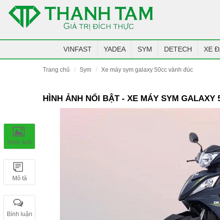
VINFAST
YADEA
SYM
DETECH
XE Đ
trang chủ
sym
xe máy sym galaxy 50cc vành đúc
HÌNH ẢNH NỔI BẬT - XE MÁY SYM GALAXY
Hình ảnh
Mô tả
Bình luận