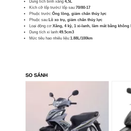
Dung tích bình xăng:
4,5L
Kích cỡ lốp trước/ lốp sau:
70/80-17
Phuộc trước:
Ống lồng, giảm chấn thủy lực
Phuộc sau:
Lò xo trụ, giảm chấn thủy lực
Loại động cơ:
Xăng, 4 kỳ, 1 xi-lanh, làm mát bằng không 
Dung tích xi lanh:
49.5cm3
Mức tiêu hao nhiêu liệu:
1.88L/100km
SO SÁNH