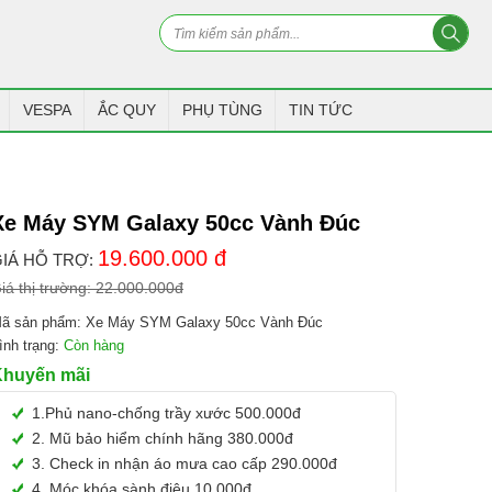
VESPA
ẮC QUY
PHỤ TÙNG
TIN TỨC
Xe Máy SYM Galaxy 50cc Vành Đúc
19.600.000
đ
IÁ HỖ TRỢ:
iá thị trường:
22.000.000
đ
ã sản phẩm:
Xe Máy SYM Galaxy 50cc Vành Đúc
ình trạng:
Còn hàng
Khuyến mãi
1.Phủ nano-chống trầy xước 500.000đ
2. Mũ bảo hiểm chính hãng 380.000đ
3. Check in nhận áo mưa cao cấp 290.000đ
4. Móc khóa sành điệu 10.000đ