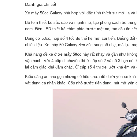
Đánh giá chi tiết
Xe máy 50cc Galaxy phù hợp với đặc tính thích sự mới lạ và kh
Bộ tem thiết kế sắc sảo và mạnh mẽ, tạo phong cách trẻ trung
nam. Đèn LED thiết kế chìm phía trước mặt nạ, tạo dấu ấn riê
Động cơ 50cc, hộp số 4 tốc độ thế hệ mới cải tiến. Buồng đốt
nhiên liệu. Xe máy 50 Galaxy đen đúc sang số nhẹ, mã lực mạn
Khả năng đề xe ở
xe máy 50cc
này rất nhạy và gần như không 
vận hành. Với 4 cấp di chuyển thì ở cấp số 2 và số 3 bạn có
lại cảm giác khá đầm chắc. Ở cấp số 4 thì xe lướt khá êm và 
Kiểu dáng xe nhỏ gọn nhưng có hộc chứa đồ dưới yên xe khá
vật dụng cá nhân khác. Cốp nhỏ trước tiện dụng, nút mở yên dễ