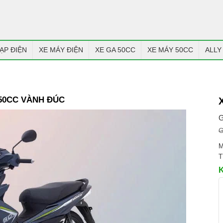
ẠP ĐIỆN
XE MÁY ĐIỆN
XE GA 50CC
XE MÁY 50CC
ALLY
 50CC VÀNH ĐÚC
G
G
M
T