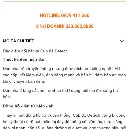
HOTLINE: 0979.411.666
KINH DOANH: 033.860.8888
MÔ TẢ CHI TIẾT
Đặc điểm nổi bật xe Cub 81 Detech
Thiết kế đèn hiện đại:
Đèn pha tròn truyền thống nhưng được tích hợp công nghệ LED
cao cấp, tiết kiệm điện, ánh sáng mạnh và bền bỉ, đảm bảo an toàn
khi di chuyển ban đêm.
Đèn pha 2 tầng sắc nét, xi nhan LED dạng mũi tên đối xứng hai
bên.
Đồng hồ điện tử hiện đại:
Thay vì mặt đồng hồ cơ truyền thống, Cub 81 Detech trang bị đồng
hồ kỹ thuật số rõ nét, hiển thị đầy đủ thông số: vận tốc, mức xăng,
đèn, xi nhan, cấp số, quãng đường đi được và logo thương hiệu nổi