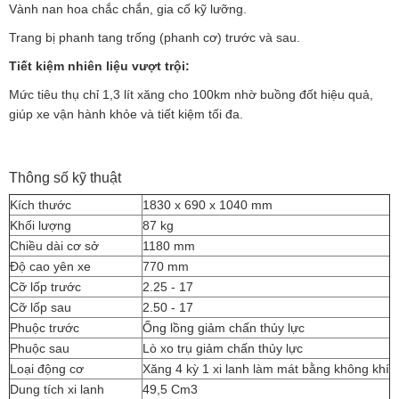
Vành nan hoa chắc chắn, gia cố kỹ lưỡng.
Trang bị phanh tang trống (phanh cơ) trước và sau.
Tiết kiệm nhiên liệu vượt trội:
Mức tiêu thụ chỉ 1,3 lít xăng cho 100km nhờ buồng đốt hiệu quả,
giúp xe vận hành khỏe và tiết kiệm tối đa.
Thông số kỹ thuật
Kích thước
1830 x 690 x 1040 mm
Khối lượng
87 kg
Chiều dài cơ sở
1180 mm
Độ cao yên xe
770 mm
Cỡ lốp trước
2.25 - 17
Cỡ lốp sau
2.50 - 17
Phuộc trước
Ống lồng giảm chấn thủy lực
Phuộc sau
Lò xo trụ giảm chấn thủy lực
Loại động cơ
Xăng 4 kỳ 1 xi lanh làm mát bằng không khí
Dung tích xi lanh
49,5 Cm3