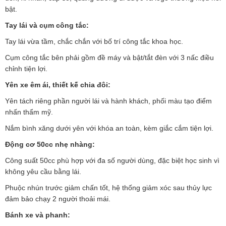
bật.
Tay lái và cụm công tắc:
Tay lái vừa tầm, chắc chắn với bố trí công tắc khoa học.
Cụm công tắc bên phải gồm đề máy và bật/tắt đèn với 3 nấc điều
chỉnh tiện lợi.
Yên xe êm ái, thiết kế chia đôi:
Yên tách riêng phần người lái và hành khách, phối màu tạo điểm
nhấn thẩm mỹ.
Nắm bình xăng dưới yên với khóa an toàn, kèm giắc cắm tiện lợi.
Động cơ 50cc nhẹ nhàng:
Công suất 50cc phù hợp với đa số người dùng, đặc biệt học sinh vì
không yêu cầu bằng lái.
Phuộc nhún trước giảm chấn tốt, hệ thống giảm xóc sau thủy lực
đảm bảo chạy 2 người thoải mái.
Bánh xe và phanh: