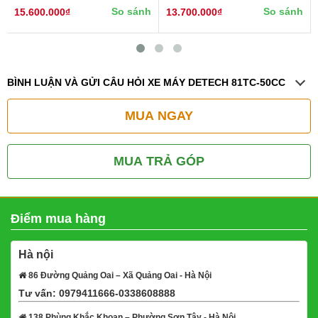
So sánh
So sánh
15.600.000₫
13.700.000₫
BÌNH LUẬN VÀ GỬI CÂU HỎI XE MÁY DETECH 81TC-50CC
MUA NGAY
MUA TRẢ GÓP
Điểm mua hàng
Hà nội
86 Đường Quảng Oai – Xã Quảng Oai - Hà Nội
Tư vấn: 0979411666-0338608888
Xem bản đồ
138 Phùng Khắc Khoan – Phường Sơn Tây - Hà Nội