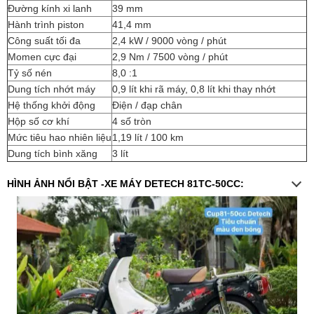
Đường kính xi lanh
39 mm
Hành trình piston
41,4 mm
Công suất tối đa
2,4 kW / 9000 vòng / phút
Momen cực đại
2,9 Nm / 7500 vòng / phút
Tỷ số nén
8,0 :1
Dung tích nhớt máy
0,9 lít khi rã máy, 0,8 lít khi thay nhớt
Hệ thống khởi động
Điện / đạp chân
Hộp số cơ khí
4 số tròn
Mức tiêu hao nhiên liệu
1,19 lít / 100 km
Dung tích bình xăng
3 lít
HÌNH ẢNH NỔI BẬT -XE MÁY DETECH 81TC-50CC: