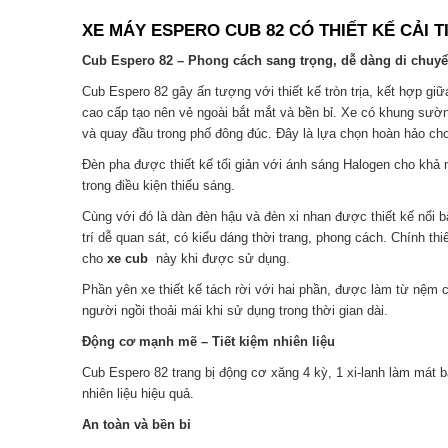
XE MÁY ESPERO CUB 82 CÓ THIẾT KẾ CẢI TI
Cub Espero 82 – Phong cách sang trọng, dễ dàng di chuy
Cub Espero 82 gây ấn tượng với thiết kế tròn trịa, kết hợp gi
cao cấp tạo nên vẻ ngoài bắt mắt và bền bỉ. Xe có khung sườ
và quay đầu trong phố đông đúc. Đây là lựa chọn hoàn hảo ch
Đèn pha được thiết kế tối giản với ánh sáng Halogen cho khả 
trong điều kiện thiếu sáng.
Cùng với đó là dàn đèn hậu và đèn xi nhan được thiết kế nổi b
trí dễ quan sát, có kiểu dáng thời trang, phong cách. Chính t
cho
xe cub
này khi được sử dụng.
Phần yên xe thiết kế tách rời với hai phần, được làm từ nệm 
người ngồi thoải mái khi sử dụng trong thời gian dài.
Động cơ mạnh mẽ – Tiết kiệm nhiên liệu
Cub Espero 82 trang bị động cơ xăng 4 kỳ, 1 xi-lanh làm mát b
nhiên liệu hiệu quả.
An toàn và bền bỉ