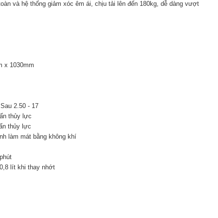
n và hệ thống giảm xóc êm ái, chịu tải lên đến 180kg, dễ dàng vượt
m x 1030mm
 Sau 2.50 - 17
ấn thủy lực
ấn thủy lực
anh làm mát bằng không khí
phút
0,8 lít khi thay nhớt