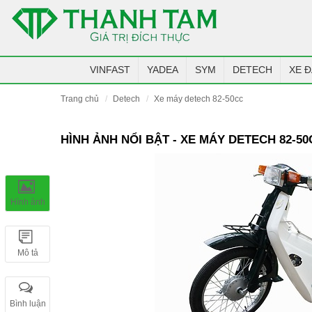
VINFAST
YADEA
SYM
DETECH
XE Đ
trang chủ
detech
xe máy detech 82-50cc
HÌNH ẢNH NỔI BẬT - XE MÁY DETECH 82-50
Hình ảnh
Mô tả
Bình luận