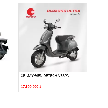
XE MÁY ĐIỆN DETECH VESPA
XE MÁY Đ
17.500.000 đ
15.900.00