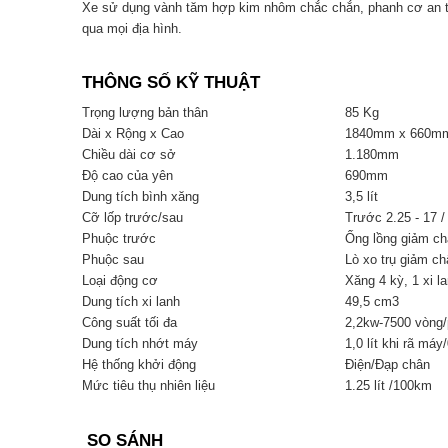
Xe sử dụng vành tăm hợp kim nhôm chắc chắn, phanh cơ an toà
qua mọi địa hình.
THÔNG SỐ KỸ THUẬT
Trọng lượng bản thân
85 Kg
Dài x Rộng x Cao
1840mm x 660m
Chiều dài cơ sở
1.180mm
Độ cao của yên
690mm
Dung tích bình xăng
3,5 lít
Cỡ lốp trước/sau
Trước 2.25 - 17 /
Phuộc trước
Ống lồng giảm ch
Phuộc sau
Lò xo trụ giảm ch
Loại động cơ
Xăng 4 kỳ, 1 xi l
Dung tích xi lanh
49,5 cm3
Công suất tối đa
2,2kw-7500 vòng/
Dung tích nhớt máy
1,0 lít khi rã máy/
Hệ thống khởi động
Điện/Đạp chân
Mức tiêu thụ nhiên liệu
1.25 lít /100km
SO SÁNH