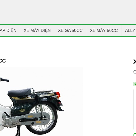
ẠP ĐIỆN
XE MÁY ĐIỆN
XE GA 50CC
XE MÁY 50CC
ALLY
CC
G
C