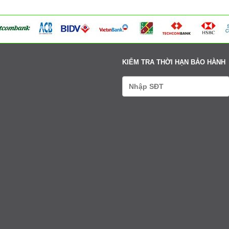
Tư vấn: 0979411666-0338608888
Xem bản đồ
Cụm 6 - Thị Trấn Liên Quan - Thạch Thất - Hà Nội
Tư vấn: 0979411666-0338608888
Xem bản đồ
KIỂM TRA THỜI HẠN BẢO HÀNH