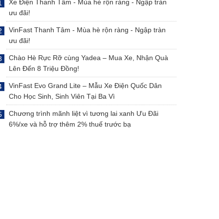
Xe Điện Thanh Tâm - Mùa hè rộn ràng - Ngập tràn
ưu đãi!
VinFast Thanh Tâm - Mùa hè rộn ràng - Ngập tràn
ưu đãi!
Chào Hè Rực Rỡ cùng Yadea – Mua Xe, Nhận Quà
Lên Đến 8 Triệu Đồng!
VinFast Evo Grand Lite – Mẫu Xe Điện Quốc Dân
Cho Học Sinh, Sinh Viên Tại Ba Vì
Chương trình mãnh liệt vì tương lai xanh Ưu Đãi
6%/xe và hỗ trợ thêm 2% thuế trước bạ