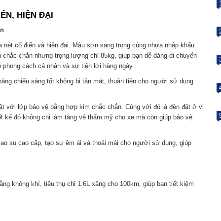
ẾN, HIỆN ĐẠI
ển
ữa nét cổ điển và hiện đại. Màu sơn sang trọng cùng nhựa nhập khẩu
n chắc chắn nhưng trọng lượng chỉ 85kg, giúp bạn dễ dàng di chuyển
o phong cách cá nhân và sự tiện lợi hàng ngày
năng chiếu sáng tốt không bị tản mát, thuận tiện cho người sử dụng
ật với lớp bảo vệ bằng hợp kim chắc chắn. Cùng với đó là đèn đặt ở vị
hiết kế đó không chỉ làm tăng vẻ thẩm mỹ cho xe mà còn giúp bảo vệ
cao su cao cấp, tạo sự êm ái và thoải mái cho người sử dụng, giúp
ằng không khí, tiêu thụ chỉ 1.6L xăng cho 100km, giúp bạn tiết kiệm