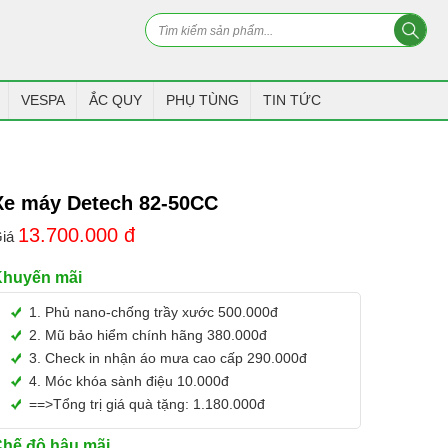
VESPA
ẮC QUY
PHỤ TÙNG
TIN TỨC
Xe máy Detech 82-50CC
13.700.000
đ
iá
Khuyến mãi
1. Phủ nano-chống trầy xước 500.000đ
2. Mũ bảo hiểm chính hãng 380.000đ
3. Check in nhận áo mưa cao cấp 290.000đ
4. Móc khóa sành điệu 10.000đ
==>Tổng trị giá quà tặng: 1.180.000đ
hế độ hậu mãi