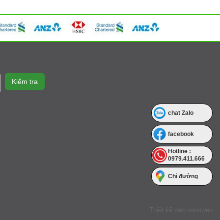
chat Zalo
facebook
Hotline :
0979.411.666
Chỉ đường
Thiết kế web:nanoweb